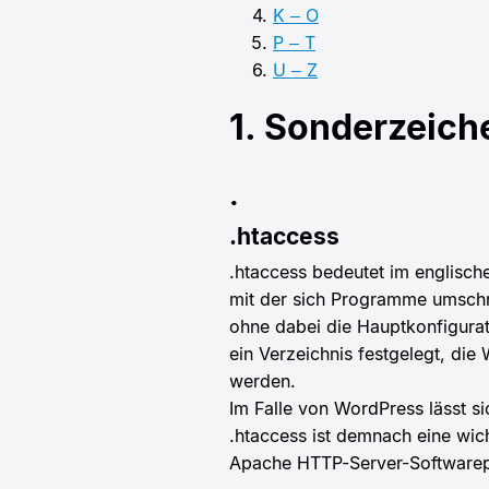
K – O
P – T
U – Z
1. Sonderzeich
.
.htaccess
.htaccess bedeutet im englische
mit der sich Programme umschrei
ohne dabei die Hauptkonfigurat
ein Verzeichnis festgelegt, die
werden.
Im Falle von WordPress lässt s
.htaccess ist demnach eine wic
Apache HTTP-Server-Softwarep