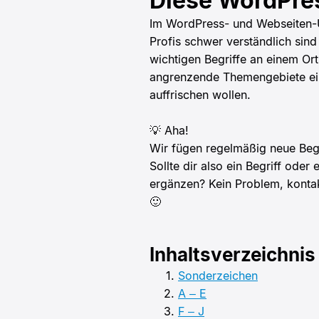
Diese WordPres
Im WordPress- und Webseiten-Un
Profis schwer verständlich sin
wichtigen Begriffe an einem Ort
angrenzende Themengebiete einl
auffrischen wollen.
💡 Aha!
Wir fügen regelmäßig neue Begr
Sollte dir also ein Begriff ode
ergänzen? Kein Problem, konta
🙂
Inhaltsverzeichnis
Sonderzeichen
A – E
F – J