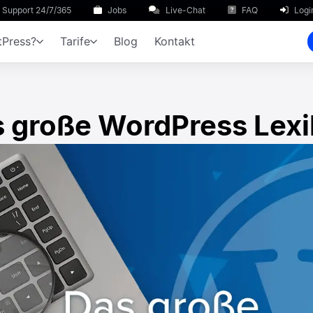
Support 24/7/365
Jobs
Live-Chat
FAQ
Logi
Press?
Tarife
Blog
Kontakt
 große WordPress Lex