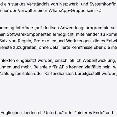
nd ein starkes Verständnis von Netzwerk- und Systemkonfigu
h nur der Verwalter einer WhatsApp-Gruppe sein. 😉
amming Interface (auf deutsch Anwendungs­programmier­schni
denen Softwarekomponenten ermöglicht, miteinander zu komm
 Satz von Regeln, Protokollen und Werkzeugen, die es Entwi
ienste zuzugreifen, ohne detaillierte Kenntnisse über die i
ntexten eingesetzt werden, einschließlich Webentwicklung,
gen und mehr. Beispiele für APIs können vielfältig sein, w
Zahlungsportalen oder Kartendiensten bereitgestellt werde
glischen, bedeutet “Unterbau” oder “hinteres Ende” und is