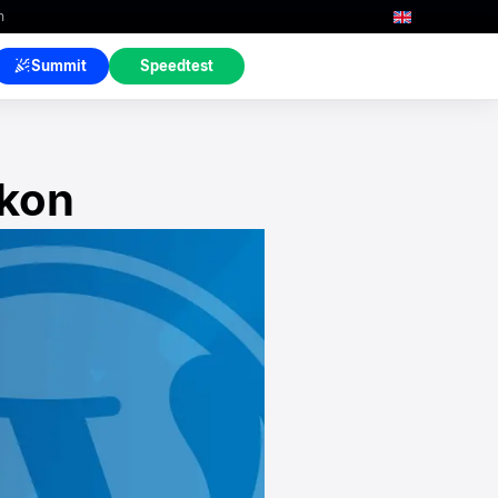
n
Summit
Speedtest
ikon