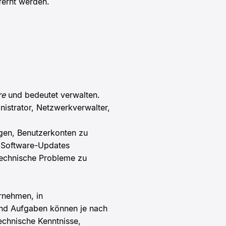
fernt werden.
re
und bedeutet verwalten.
istrator, Netzwerkverwalter,
egen, Benutzerkonten zu
, Software-Updates
technische Probleme zu
rnehmen, in
und Aufgaben können je nach
echnische Kenntnisse,