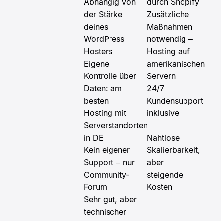
Abhängig von
durch Shopify
der Stärke
Zusätzliche
deines
Maßnahmen
WordPress
notwendig –
Hosters
Hosting auf
Eigene
amerikanischen
Kontrolle über
Servern
Daten: am
24/7
besten
Kundensupport
Hosting mit
inklusive
Serverstandorten
in DE
Nahtlose
Kein eigener
Skalierbarkeit,
Support – nur
aber
Community-
steigende
Forum
Kosten
Sehr gut, aber
technischer