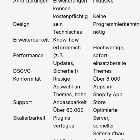
Anforderungen
Erweiterungen
inklusive
können
kostenpflichtig
Keine
Design
sein
Programmierkenntn
Technisches
nötig
Erweiterbarkeit
Know-how
erforderlich
Hochwertige,
Performance
(z.B.
sofort
Updates,
einsatzbereite
DSGVO-
Sicherheit)
Themes
Konformität
Riesige
Über 8.000
Auswahl an
Apps im
Themes, hohe
Shopify App
Support
Anpassbarkeit
Store
Über 60.000
Optimierte
Skalierbarkeit
Plugins
Server,
verfügbar
schneller
Seitenaufbau