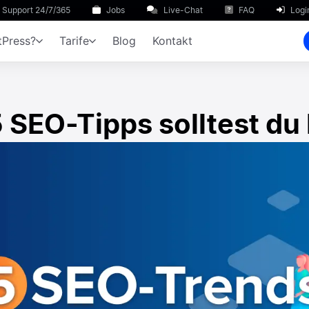
Support 24/7/365
Jobs
Live-Chat
FAQ
Logi
Press?
Tarife
Blog
Kontakt
5 SEO-Tipps solltest du