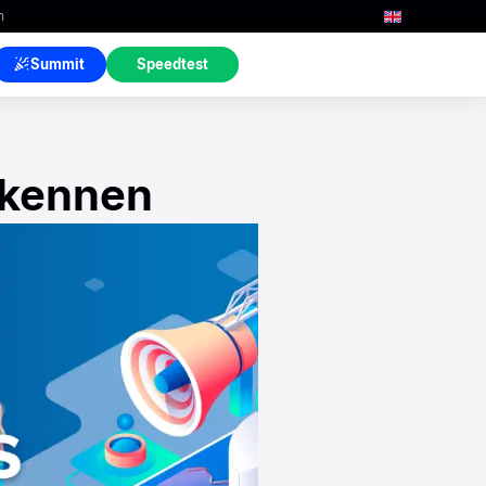
n
Summit
Speedtest
 kennen