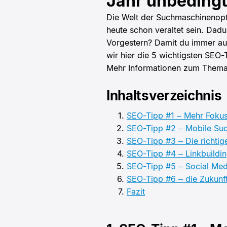
Jahr unbeding
Die Welt der Suchmaschinenopti
heute schon veraltet sein. Dadu
Vorgestern?
Damit du immer au
wir hier die 5 wichtigsten SEO-
Mehr Informationen zum Thema
Inhaltsverzeichnis
SEO-Tipp #1 – Mehr Fokus
SEO-Tipp #2 – Mobile Su
SEO-Tipp #3 – Die richti
SEO-Tipp #4 – Linkbuildi
SEO-Tipp #5 – Social Med
SEO-Tipp #6 – die Zukunft
Fazit