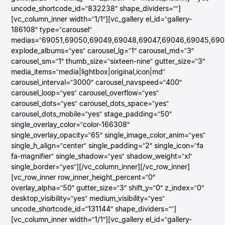
uncode_shortcode_id=“832238″ shape_dividers=““]
[vc_column_inner width=“1/1″][vc_gallery el_id=“gallery-
186108″ type=“carousel“
medias=“69051,69050,69049,69048,69047,69046,69045,690
explode_albums=“yes“ carousel_lg=“1″ carousel_md=“3″
carousel_sm=“1″ thumb_size=“sixteen-nine“ gutter_size=“3″
media_items=“media|lightbox|original,icon|md“
carousel_interval=“3000″ carousel_navspeed=“400″
carousel_loop=“yes“ carousel_overflow=“yes“
carousel_dots=“yes“ carousel_dots_space=“yes“
carousel_dots_mobile=“yes“ stage_padding=“50″
single_overlay_color=“color-166308″
single_overlay_opacity=“65″ single_image_color_anim=“yes“
single_h_align=“center“ single_padding=“2″ single_icon=“fa
fa-magnifier“ single_shadow=“yes“ shadow_weight=“xl“
single_border=“yes“][/vc_column_inner][/vc_row_inner]
[vc_row_inner row_inner_height_percent=“0″
overlay_alpha=“50″ gutter_size=“3″ shift_y=“0″ z_index=“0″
desktop_visibility=“yes“ medium_visibility=“yes“
uncode_shortcode_id=“131144″ shape_dividers=““]
[vc_column_inner width=“1/1″][vc_gallery el_id=“gallery-