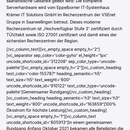
saarländische Gedanke gelebt wird: Die komplette
Serverhardware wird vom
Eppelborner IT-Systemhaus
Krämer IT Solutions GmbH
im Rechenzentrum der
VSEnet
Gruppe
in Saarwellingen betreut. Dieses moderne
Rechenzentrum ist „Hochverfügbar Stufe 3“ zertifiziert durch
TÜV/tekit sowie ISO 27001 zertifiziert und damit eines der
sichersten Rechenzentren der Region.
[/vc_column_text][vc_empty_space empty_h=“2″]
[vc_separator sep_color=“color-gyho“ el_height=“1px“
uncode_shortcode_id=“312208″ sep_color_type=“uncode-
palette“][vc_empty_space empty_h=“2″][vc_custom_heading
text_color=“color-155787″ heading_semantic=“h5″
text_size=“h5″ text_weight=“600″
uncode_shortcode_id=“910122″ text_color_type=“uncode-
palette“]Gemeinsamer Rundgang[/vc_custom_heading]
[vc_custom_heading heading_semantic=“h3″ text_size=“h3″
text_weight=“800″ uncode_shortcode_id=“163659″]100%
Ökostrom für höchste Leistung[/vc_custom_heading]
[vc_empty_space empty_h=“1″][vc_column_text
uncode_shortcode_id=“805913″]In einem gemeinsamen
Rundgang Anfang Oktober 2021 bekamen alle Beteiligten die