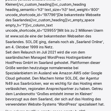
Kleinen[/vc_custom_heading][vc_custom_heading
heading_semantic=“h3″ text_size=“h3″ text_weight=“800″
uncode_shortcode_id=“197796″]Die bekannteste Webseite
des Saarlandes[/vc_custom_heading][vc_empty_space
empty_h=“1″][vc_column_text
uncode_shortcode_id=“129955″]Mit bis zu 2 Millionen Usern
ist
www.sol.de
eine der bekanntesten Webseiten des
Saarlandes. SOL.DE ging, damals noch als „Saarland Online“,
am 4. Oktober 1999 ins Netz.
Seit dem Relaunch im Juli 2021 wird die von dem
saarländischen Managed WordPress Hostinganbieter
HostPress GmbH im Saarland gehostet. Plattformen dieser
Größe werden heutzutage normalerweise bei
Spezialanbietern im Ausland wie Amazon AWS oder Google
Cloud gehostet. Den Machern hinter SOL.DE, der Agentur
N49 aus Saarbrücken, war es wichtig für das Hosting einen
verlässlichen, regionalen Ansprechpartner zu haben. Getreu
dem Landesmotto “Großes entsteht immer im Kleinen”
bevorzugt aus dem Saarland, der sich auf das Hosting des
verwendeten Website-Systems “WordPress” spezialisiert hat.