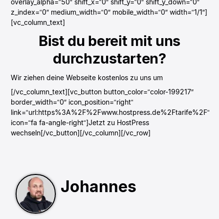
overlay_alpha=“50″ shift_x=“0″ shift_y=“0″ shift_y_down=“0″
z_index=“0″ medium_width=“0″ mobile_width=“0″ width=“1/1″]
[vc_column_text]
Bist du bereit mit uns
durchzustarten?
Wir ziehen deine Webseite kostenlos zu uns um
[/vc_column_text][vc_button button_color=“color-199217″
border_width=“0″ icon_position=“right“
link=“url:https%3A%2F%2Fwww.hostpress.de%2Ftarife%2F“
icon=“fa fa-angle-right“]Jetzt zu HostPress
wechseln[/vc_button][/vc_column][/vc_row]
Johannes