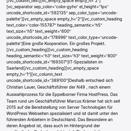
[/vc_column_text][vc_empty_space empty_h=“2″]
[vc_separator sep_color=“color-gyho“ el_height=“1px“
uncode_shortcode_id=“592135″ sep_color_type=“uncode-
palette“][vc_empty_space empty_h=“2″][vc_custom_heading
text_color=“color-155787″ heading_semantic=“h5″
text_size=“h5″ text_weight=“600″
uncode_shortcode_id=“178996″ text_color_type=“uncode-
palette“]Eine große Kooperation. Ein großes Projekt.
[/vc_custom_heading][vc_custom_heading
heading_semantic=“h3″ text_size=“h3″ text_weight=“800″
uncode_shortcode_id=“169307″]IT-Spezialisten im
Saarland[/vc_custom_heading][vc_empty_space
empty_h=“1″][vc_column_text
uncode_shortcode_id=“389100″]Deshalb entschied sich
Christian Lauer, Geschäftsführer der
N49
, nach einem
Auswahlprozess für die
Eppelborner Firma HostPress
. Das
Team rund um Geschäftsführer Marcus Krämer hat sich seit
2015 auf die Bereitstellung von Server Technologien für
WordPress Webseiten spezialisiert und ist damit unter den
führenden Anbietern in Deutschland. Das Besondere an
deren Angebot ist, dass auch im Hintergrund der