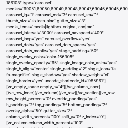
186108″ type=“carousel“
medias=“69051,69050,69049,69048,69047,69046,69045,690
carousel_lg=“1″ carousel_md=“3″ carousel_sm=“1″
thumb_size=“sixteen-nine“ gutter_size=“3″
media_items=“media|lightbox|original,icon|md“
carousel_interval=“3000″ carousel_navspeed=“400″
carousel_loop=“yes“ carousel_overflow=“yes“
carousel_dots=“yes“ carousel_dots_space=“yes“
carousel_dots_mobile=“yes“ stage_padding=“50″
single_overlay_color=“color-166308″
single_overlay_opacity=“65″ single_image_color_anim=“yes“
single_h_align=“center“ single_padding=“2″ single_icon=“fa
fa-magnifier“ single_shadow=“yes“ shadow_weight=“xl“
single_border=“yes“ uncode_shortcode_id=“985961″]
[vc_empty_space empty_h=“4″][/vc_column_inner]
[/vc_row_inner][/vc_column][/vc_row][/vc_section][vc_row
row_height_percent=“0″ override_padding=“yes“
h_padding=“2″ top_padding=“5″ bottom_padding=“2″
overlay_alpha=“50″ gutter_size=“3″
column_width_percent=“100″ shift_y=“0″ z_index=“0″]
[vc_column column_width_percent=“100″