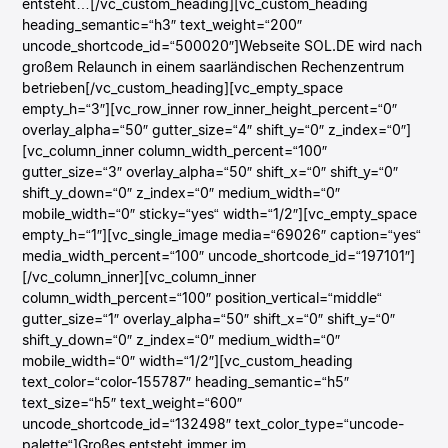
entsteht…[/vc_custom_heading][vc_custom_heading
heading_semantic=“h3″ text_weight=“200″
uncode_shortcode_id=“500020″]Webseite SOL.DE wird nach
großem Relaunch in einem saarländischen Rechenzentrum
betrieben[/vc_custom_heading][vc_empty_space
empty_h=“3″][vc_row_inner row_inner_height_percent=“0″
overlay_alpha=“50″ gutter_size=“4″ shift_y=“0″ z_index=“0″]
[vc_column_inner column_width_percent=“100″
gutter_size=“3″ overlay_alpha=“50″ shift_x=“0″ shift_y=“0″
shift_y_down=“0″ z_index=“0″ medium_width=“0″
mobile_width=“0″ sticky=“yes“ width=“1/2″][vc_empty_space
empty_h=“1″][vc_single_image media=“69026″ caption=“yes“
media_width_percent=“100″ uncode_shortcode_id=“197101″]
[/vc_column_inner][vc_column_inner
column_width_percent=“100″ position_vertical=“middle“
gutter_size=“1″ overlay_alpha=“50″ shift_x=“0″ shift_y=“0″
shift_y_down=“0″ z_index=“0″ medium_width=“0″
mobile_width=“0″ width=“1/2″][vc_custom_heading
text_color=“color-155787″ heading_semantic=“h5″
text_size=“h5″ text_weight=“600″
uncode_shortcode_id=“132498″ text_color_type=“uncode-
palette“]Großes entsteht immer im