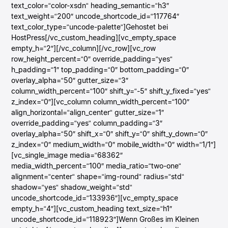
text_color=“color-xsdn“ heading_semantic=“h3″
text_weight=“200″ uncode_shortcode_id=“117764″
text_color_type=“uncode-palette“]Gehostet bei
HostPress[/vc_custom_heading][vc_empty_space
empty_h=“2″][/vc_column][/vc_row][vc_row
row_height_percent=“0″ override_padding=“yes“
h_padding=“1″ top_padding=“0″ bottom_padding=“0″
overlay_alpha=“50″ gutter_size=“3″
column_width_percent=“100″ shift_y=“-5″ shift_y_fixed=“yes“
z_index=“0″][vc_column column_width_percent=“100″
align_horizontal=“align_center“ gutter_size=“1″
override_padding=“yes“ column_padding=“3″
overlay_alpha=“50″ shift_x=“0″ shift_y=“0″ shift_y_down=“0″
z_index=“0″ medium_width=“0″ mobile_width=“0″ width=“1/1″]
[vc_single_image media=“68362″
media_width_percent=“100″ media_ratio=“two-one“
alignment=“center“ shape=“img-round“ radius=“std“
shadow=“yes“ shadow_weight=“std“
uncode_shortcode_id=“133936″][vc_empty_space
empty_h=“4″][vc_custom_heading text_size=“h1″
uncode_shortcode_id=“118923″]Wenn Großes im Kleinen