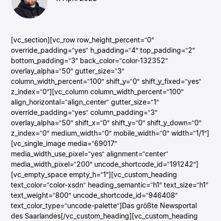
[vc_section][vc_row row_height_percent=“0″
override_padding=“yes“ h_padding=“4″ top_padding=“2″
bottom_padding=“3″ back_color=“color-132352″
overlay_alpha=“50″ gutter_size=“3″
column_width_percent=“100″ shift_y=“0″ shift_y_fixed=“yes“
z_index=“0″][vc_column column_width_percent=“100″
align_horizontal=“align_center“ gutter_size=“1″
override_padding=“yes“ column_padding=“3″
overlay_alpha=“50″ shift_x=“0″ shift_y=“0″ shift_y_down=“0″
z_index=“0″ medium_width=“0″ mobile_width=“0″ width=“1/1″]
[vc_single_image media=“69017″
media_width_use_pixel=“yes“ alignment=“center“
media_width_pixel=“200″ uncode_shortcode_id=“191242″]
[vc_empty_space empty_h=“1″][vc_custom_heading
text_color=“color-xsdn“ heading_semantic=“h1″ text_size=“h1″
text_weight=“800″ uncode_shortcode_id=“946408″
text_color_type=“uncode-palette“]Das größte Newsportal
des Saarlandes[/vc_custom_heading][vc_custom_heading