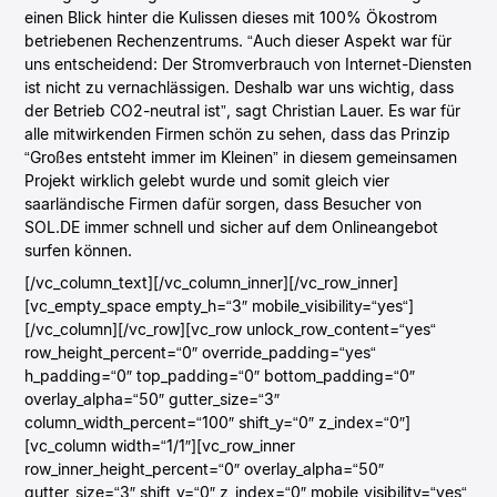
einen Blick hinter die Kulissen dieses mit 100% Ökostrom
betriebenen Rechenzentrums. “Auch dieser Aspekt war für
uns entscheidend: Der Stromverbrauch von Internet-Diensten
ist nicht zu vernachlässigen. Deshalb war uns wichtig, dass
der Betrieb CO2-neutral ist”, sagt Christian Lauer. Es war für
alle mitwirkenden Firmen schön zu sehen, dass das Prinzip
“Großes entsteht immer im Kleinen” in diesem gemeinsamen
Projekt wirklich gelebt wurde und somit gleich vier
saarländische Firmen dafür sorgen, dass Besucher von
SOL.DE immer schnell und sicher auf dem Onlineangebot
surfen können.
[/vc_column_text][/vc_column_inner][/vc_row_inner]
[vc_empty_space empty_h=“3″ mobile_visibility=“yes“]
[/vc_column][/vc_row][vc_row unlock_row_content=“yes“
row_height_percent=“0″ override_padding=“yes“
h_padding=“0″ top_padding=“0″ bottom_padding=“0″
overlay_alpha=“50″ gutter_size=“3″
column_width_percent=“100″ shift_y=“0″ z_index=“0″]
[vc_column width=“1/1″][vc_row_inner
row_inner_height_percent=“0″ overlay_alpha=“50″
gutter_size=“3″ shift_y=“0″ z_index=“0″ mobile_visibility=“yes“