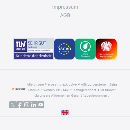
Impressum
AGB
Alle unsere Preise sind exklusive MwSt. zu verstehen. Beim
Checkout werden 19% MwSt. dazugerechnet.
Hier findest
du unsere
Allgemeinen Geschäftsbedingungen
.