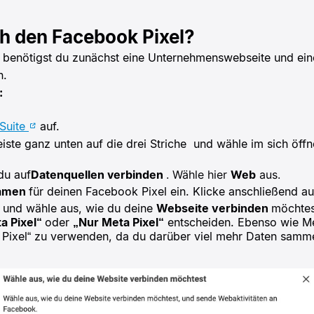
h den Facebook Pixel?
n benötigst du zunächst eine Unternehmenswebseite und e
n.
:
 Suite
auf.
eiste ganz unten auf die drei Striche
und wähle im sich öf
du auf
Datenquellen verbinden
. Wähle hier
Web
aus.
amen
für deinen Facebook Pixel ein. Klicke anschließend a
e und wähle aus, wie du deine
Webseite verbinden
möchtes
a Pixel“
oder
„Nur Meta Pixel“
entscheiden. Ebenso wie Met
 Pixel“ zu verwenden, da du darüber viel mehr Daten samm