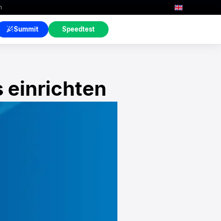
n
Summit
Speedtest
 einrichten