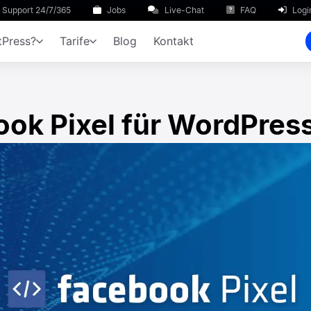
Support 24/7/365
Jobs
Live-Chat
FAQ
Logi
Press?
Tarife
Blog
Kontakt
ok Pixel für WordPress