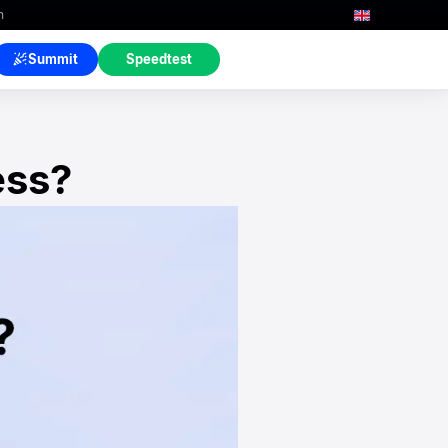
n
Summit
Speedtest
ess?