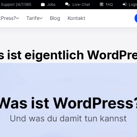
Support 24/7/365
Jobs
Live-Chat
FAQ
Logi
Press?
Tarife
Blog
Kontakt
 ist eigentlich WordPr