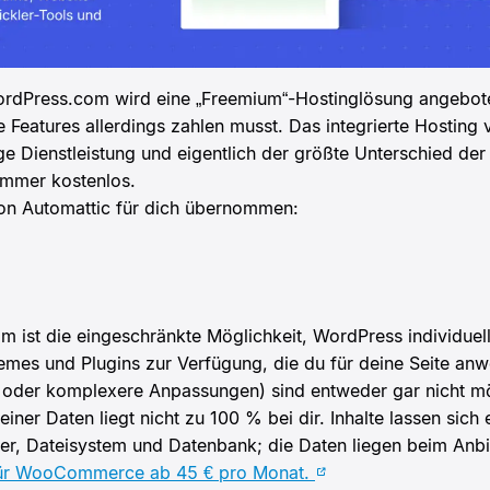
ordPress.com wird eine „Freemium“-Hostinglösung angebot
e Features allerdings zahlen musst. Das integrierte Hosting 
ge Dienstleistung und eigentlich der größte Unterschied de
immer kostenlos.
von Automattic für dich übernommen:
 ist die eingeschränkte Möglichkeit, WordPress individuell
mes und Plugins zur Verfügung, die du für deine Seite anw
s oder komplexere Anpassungen) sind entweder gar nicht mö
iner Daten liegt nicht zu 100 % bei dir. Inhalte lassen sich 
rver, Dateisystem und Datenbank; die Daten liegen beim Anb
für WooCommerce ab 45 € pro Monat.