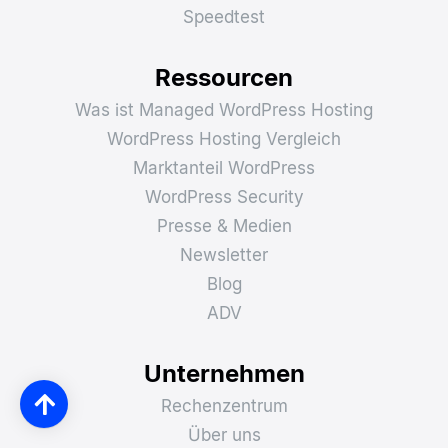
Speedtest
Ressourcen
Was ist Managed WordPress Hosting
WordPress Hosting Vergleich
Marktanteil WordPress
WordPress Security
Presse & Medien
Newsletter
Blog
ADV
Unternehmen
Rechenzentrum
Über uns