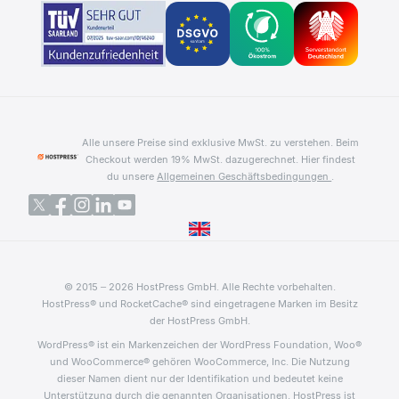
Alle unsere Preise sind exklusive MwSt. zu verstehen. Beim
Checkout werden 19% MwSt. dazugerechnet.
Hier findest
du unsere
Allgemeinen Geschäftsbedingungen
.
© 2015 – 2026 HostPress GmbH. Alle Rechte vorbehalten.
HostPress® und RocketCache® sind eingetragene Marken im Besitz
der HostPress GmbH.
WordPress® ist ein Markenzeichen der WordPress Foundation, Woo®
und WooCommerce® gehören WooCommerce, Inc. Die Nutzung
dieser Namen dient nur der Identifikation und bedeutet keine
Unterstützung durch die genannten Organisationen. HostPress ist