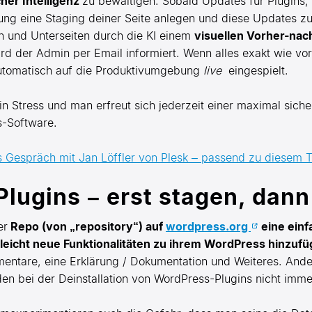
her Intelligenz
zu bewältigen. Sobald Updates für Plugins
ng eine Staging deiner Seite anlegen und diese Updates zunä
n und Unterseiten durch die KI einem
visuellen Vorher-nac
 der Admin per Email informiert. Wenn alles exakt wie vorh
automatisch auf die Produktivumgebung
live
eingespielt.
in Stress und man erfreut sich jederzeit einer maximal sic
s-Software.
es Gespräch mit Jan Löffler von Plesk – passend zu diesem
lugins – erst stagen, dann 
er
Repo (von „repository“) auf
wordpress.org
eine einf
leicht neue Funktionalitäten zu ihrem WordPress hinzuf
ntare, eine Erklärung / Dokumentation und Weiteres. Ander
n bei der Deinstallation von WordPress-Plugins nicht immer