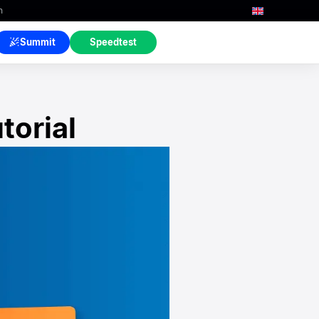
n
Summit
Speedtest
torial