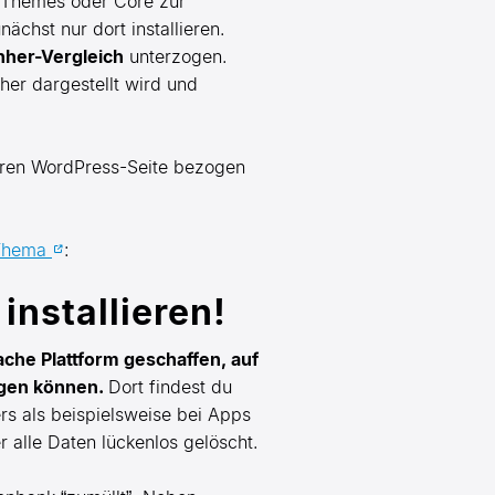
, Themes oder Core zur
chst nur dort installieren.
hher-Vergleich
unterzogen.
er dargestellt wird und
heren WordPress-Seite bezogen
 Thema
:
installieren!
ache Plattform geschaffen, auf
ügen können.
Dort findest du
s als beispielsweise bei Apps
 alle Daten lückenlos gelöscht.