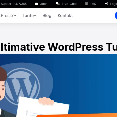
Support 24/7/365
Jobs
Live-Chat
FAQ
Logi
Press?
Tarife
Blog
Kontakt
ltimative WordPress Tu