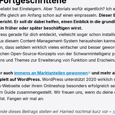
 Fortgeschrittene
liebt bei Einsteigern. Aber Tutorials wofür eigentlich? Ich 
ffe gleich am Anfang schon auf einen einprasseln.
Dieser B
icht. Er soll dir dabei helfen, einen Einblick in die gr
n früher oder später beschäftigen wirst.
s gerade für dich entdeckt, vielleicht sogar schon installi
us diesem Content-Management-System herausholen kannst.
 dass seitdem wirklich vieles einfacher und besser geworde
chen Open-Source-Konzepts von der Schwarmintelligenz pro
ugins und Themes zur Erweiterung von Funktion und Erschei
er auch
immens an Marktanteilen gewonnen
und mehr al
plett auf WordPress.
WordPress unterstützt 2020 wirklich 
ess-Webseite oder ihrem Onlineshop besonders erfolgreich se
em Guide zusammengestellt. Wir freuen uns, wenn du deine 
lst. Fangen wir mal an:
de dieses Beitrags stellen wir Hamed nochmal kurz vor –
k