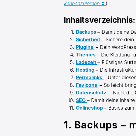
kennenzulernen
⏬
)
Inhaltsverzeichnis:
Backups
– Damit deine Da
Sicherheit
– Sichere dein
Plugins
– Dein WordPress 
Themes
– Die Kleidung f
Ladezeit
– Flüssiges Sur
Hosting
– Die Infrastruktu
Permalinks
– Unter diese
Favicons
– So leicht brin
Datenschutz
– Nicht die
SEO
– Damit deine Inhalt
Onlineshop
– Basics zum
1. Backups – 