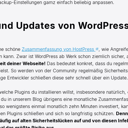
e Backup-Einstellungen gamz einfach beliebig anpassen.
 und Updates von WordPres
ine schöne
Zusammenfassung von HostPress
, wie Angreif
n kann. Zwar ist WordPress ab Werk schon ziemlich sicher,
heit deiner Webseite!
Das bedeutet konkret, dass du regelmä
elst. So werden von der Community regelmäßig Sicherheits
ge Entwickler schließen diese sehr schnell über ein Update.
elche Plugins du installieren willst, insbesondere natürlich
t du in unserem Blog übrigens eine monatliche Zusammenfass
lso wenigstens einmal monatlich zehn Minuten investiert, k
n Plugins schließen und sich so langfristig schützen.
Denn
ig auf alten Sicherheitslücken auf und von diesen Infek
al das größte Risiko aus.