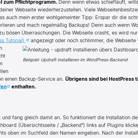
l zum Pflichtprogramm.
Denn wenn etwas schiefläuft, wills
 deiner Webseite wiederherzustellen. Viele Webseitenbesitz
das auch mein erster wohlgemeinter Tipp: Erspar dir die sch
erlieren und mach regelmäßig Backups! Denn auch wenn Word
zu bösen Überraschungen. Die Webseite crasht, es wird nu
s Tutorial)
angezeigt oder noch schlimmer, die Webseite 
n
cht
Beispiel: Updraft installieren im WordPress-Backend
n
llen
hon einen Backup-Service an.
Übrigens sind bei HostPress t
fen
enthalten.
nd fang gleich damit an. So funktioniert die Installation de
board (Übersichtsseite / „Backend“) links auf Plugins klick
echts oben im Suchfeld den Namen eingeben. Nach der Instal