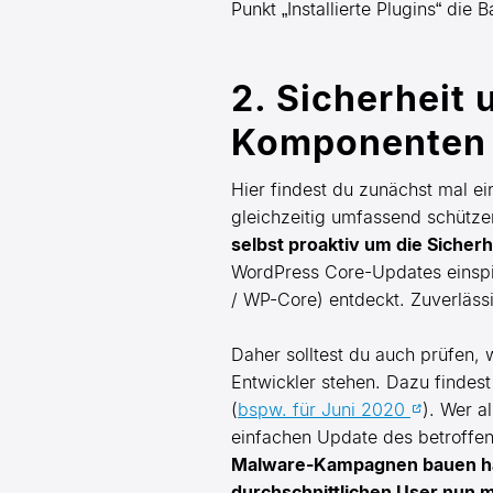
Punkt „Installierte Plugins“ di
2. Sicherheit
Komponenten
Hier findest du zunächst mal e
gleichzeitig umfassend schütze
selbst proaktiv um die Sicher
WordPress Core-Updates einspi
/ WP-Core) entdeckt. Zuverlässi
Daher solltest du auch prüfen, w
Entwickler stehen. Dazu findes
(
bspw. für Juni 2020
). Wer a
einfachen Update des betroffene
Malware-Kampagnen bauen häuf
durchschnittlichen User nun m