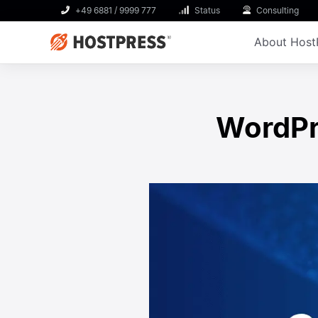
+49 6881 / 9999 777
Status
Consulting
About Host
WordPre