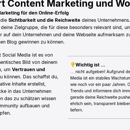
rt Content Marketing und W
rketing für den Online-Erfolg
 die
Sichtbarkeit und die Reichweite
deines Unternehmens.
ür deine Zielgruppe, die für diese besonders relevant sind, 
her auf dein Unternehmen und deine Webseite aufmerksam z
den Blog gewinnen zu können.
Social Media ist es von
hentisches Bild von deinem
Wichtig ist …
n, um
Vertrauen und
… nicht aufgeben! Aufgrund de
 können. Das schaffst du,
Media ist ein stabiles Wachstu
ive Inhalte erstellst,
wie noch vor ein paar Jahren. O
icke in das Unternehmen
Trends und informiere dich imm
gerade deine Reichweite pushen
en das zu schätzen wissen
ehrlich sein, transparent blei
Community aufbauen und
liefern.
pfen.