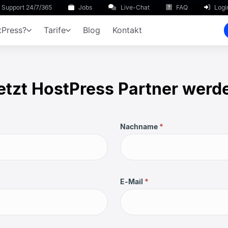
Support 24/7/365
Jobs
Live-Chat
FAQ
Logi
Press?
Tarife
Blog
Kontakt
etzt HostPress Partner werd
Nachname
*
E-Mail
*