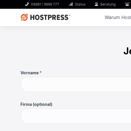
06881 / 9999 777
Status
Beratung
Warum Host
J
Vorname
*
Firma (optional)