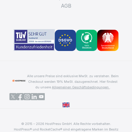
AGB
Alle unsere Preise sind exklusive MwSt. zu verstehen. Beim
Checkout werden 19% MwSt. dazugerechnet.
Hier findest
du unsere
Allgemeinen Geschäftsbedingungen
.
© 2015 – 2026 HostPress GmbH. Alle Rechte vorbehalten.
HostPress® und RocketCache® sind eingetragene Marken im Besitz