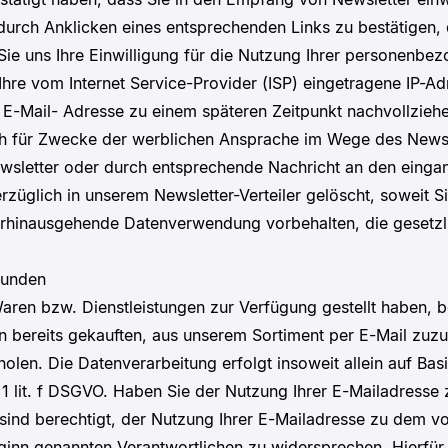
urch Anklicken eines entsprechenden Links zu bestätigen, d
n Sie uns Ihre Einwilligung für die Nutzung Ihrer personenb
hre vom Internet Service-Provider (ISP) eingetragene IP-A
E-Mail- Adresse zu einem späteren Zeitpunkt nachvollzie
h für Zwecke der werblichen Ansprache im Wege des Newsle
ewsletter oder durch entsprechende Nachricht an den einga
züglich in unserem Newsletter-Verteiler gelöscht, soweit Sie
rhinausgehende Datenverwendung vorbehalten, die gesetzlich
kunden
ren bzw. Dienstleistungen zur Verfügung gestellt haben, b
n bereits gekauften, aus unserem Sortiment per E-Mail zuz
len. Die Datenverarbeitung erfolgt insoweit allein auf Basi
 1 lit. f DSGVO. Haben Sie der Nutzung Ihrer E-Mailadress
Sie sind berechtigt, der Nutzung Ihrer E-Mailadresse zu de
eginn genannten Verantwortlichen zu widersprechen. Hierfür 