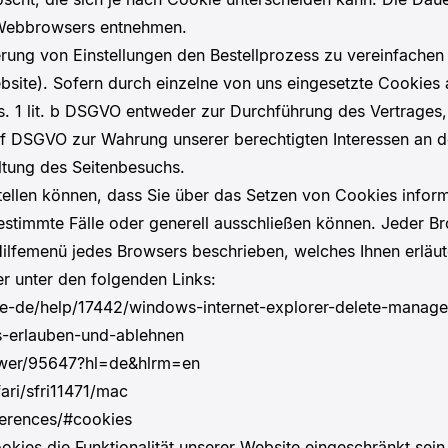
s Webbrowsers entnehmen.
ung von Einstellungen den Bestellprozess zu vereinfachen (
bsite). Sofern durch einzelne von uns eingesetzte Cookie
. 1 lit. b DSGVO entweder zur Durchführung des Vertrages, 
it. f DSGVO zur Wahrung unserer berechtigten Interessen an 
ltung des Seitenbesuchs.
nstellen können, dass Sie über das Setzen von Cookies info
timmte Fälle oder generell ausschließen können. Jeder Brow
Hilfemenü jedes Browsers beschrieben, welches Ihnen erläut
er unter den folgenden Links:
m/de-de/help/17442/windows-internet-explorer-delete-manag
es-erlauben-und-ablehnen
swer/95647?hl=de&hlrm=en
ari/sfri11471/mac
ferences/#cookies
kies die Funktionalität unserer Website eingeschränkt sein