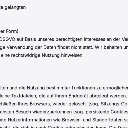
te gelangten
ter Form)
f DSGVO auf Basis unseres berechtigten Interesses an der Ver
e Verwendung der Daten findet nicht statt. Wir behalten uns
 eine rechtswidrige Nutzung hinweisen.
alten und die Nutzung bestimmter Funktionen zu ermögliche
kleine Textdateien, die auf Ihrem Endgerät abgelegt werde
hließen Ihres Browsers, wieder gelöscht (sog. Sitzungs-Co
chsten Besuch wiederzuerkennen (sog. persistente Cookie
mmte Nutzerinformationen wie Browser- und Standortdaten s
scht, die sich je nach Cookie unterscheiden kann. Die Dau