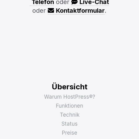
Telefon
oder
Live-Chat
oder
Kontaktformular
.
Übersicht
Warum HostPress®?
Funktionen
Technik
Status
Preise