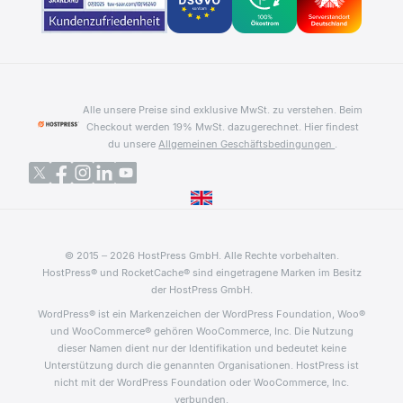
Alle unsere Preise sind exklusive MwSt. zu verstehen. Beim
Checkout werden 19% MwSt. dazugerechnet.
Hier findest
du unsere
Allgemeinen Geschäftsbedingungen
.
© 2015 – 2026 HostPress GmbH. Alle Rechte vorbehalten.
HostPress® und RocketCache® sind eingetragene Marken im Besitz
der HostPress GmbH.
WordPress® ist ein Markenzeichen der WordPress Foundation, Woo®
und WooCommerce® gehören WooCommerce, Inc. Die Nutzung
dieser Namen dient nur der Identifikation und bedeutet keine
Unterstützung durch die genannten Organisationen. HostPress ist
nicht mit der WordPress Foundation oder WooCommerce, Inc.
verbunden.