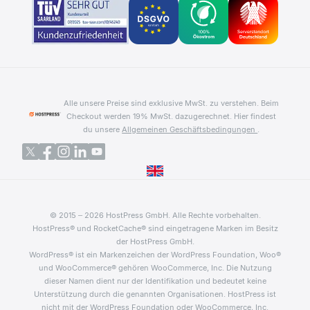
Rechtliches
Cookie Richtlinien
Datenschutz
Impressum
AGB
Alle unsere Preise sind exklusive MwSt. zu verstehen. Beim
Checkout werden 19% MwSt. dazugerechnet.
Hier findest
du unsere
Allgemeinen Geschäftsbedingungen
.