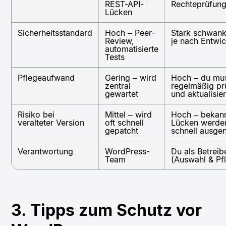
REST-API-
Rechteprüfun
Lücken
Sicherheitsstandard
Hoch – Peer-
Stark schwan
Review,
je nach Entwic
automatisierte
Tests
Pflegeaufwand
Gering – wird
Hoch – du mu
zentral
regelmäßig pr
gewartet
und aktualisie
Risiko bei
Mittel – wird
Hoch – bekan
veralteter Version
oft schnell
Lücken werde
gepatcht
schnell ausgen
Verantwortung
WordPress-
Du als Betreib
Team
(Auswahl & Pf
3. Tipps zum Schutz vor