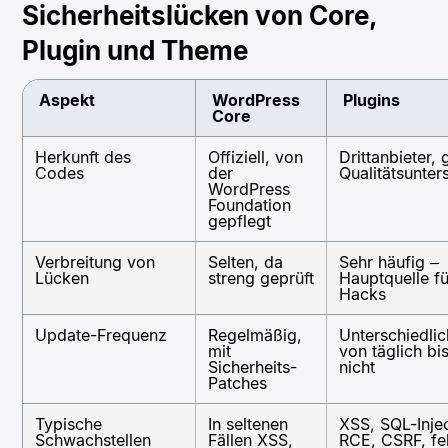
Sicherheitslücken von Core,
Plugin und Theme
Aspekt
WordPress
Plugins
Core
Herkunft des
Offiziell, von
Drittanbieter,
Codes
der
Qualitätsunter
WordPress
Foundation
gepflegt
Verbreitung von
Selten, da
Sehr häufig –
Lücken
streng geprüft
Hauptquelle fü
Hacks
Update-Frequenz
Regelmäßig,
Unterschiedlic
mit
von täglich bi
Sicherheits-
nicht
Patches
Typische
In seltenen
XSS, SQL-Injec
Schwachstellen
Fällen XSS,
RCE, CSRF, fe