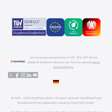
All our prices are exclusive of VAT. 19% VAT will be
added at checkout.
Here you can find our general
terms
and conditions
.
© 2015 – 2025 HostPress GmbH. All rights reserved. HostPress® and
RocketCache® are trademarks owned by HostPress GmbH.