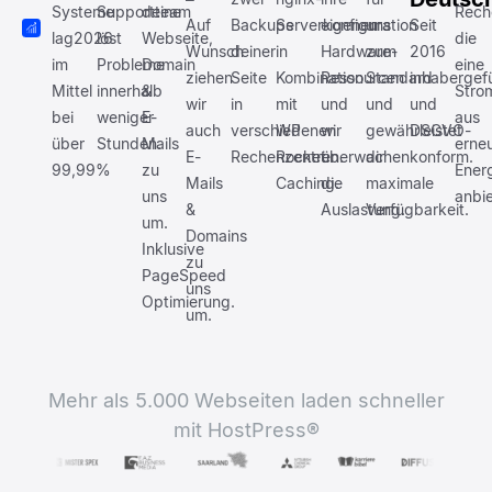
Systeme
Supportteam
deine
Rech
Auf
Backups
Serverkonfiguration
eigenen
uns
Seit
lag
2026
löst
Webseite,
die
Wunsch
deiner
in
Hardware-
zum
2016
im
Probleme
Domain
eine
ziehen
Seite
Kombination
Ressourcen
Standard
inhabergef
Mittel
innerhalb
&
Stro
wir
in
mit
und
und
und
bei
weniger
E-
aus
auch
verschiedenen
WP
wir
gewährleistet
DSGVO-
über
Stunden.
Mails
erne
E-
Rechenzentren.
Rocket
überwachen
dir
konform.
99,99%
zu
Ener
Mails
Caching.
die
maximale
uns
anbi
&
Auslastung.
Verfügbarkeit.
um.
Domains
Inklusive
zu
PageSpeed
uns
Optimierung.
um.
Mehr als 5.000 Webseiten laden schneller
mit HostPress®