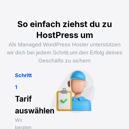
So einfach ziehst du zu
HostPress um
Als Managed WordPress Hoster unterstützen
wir dich bei jedem Schritt,
um den Erfolg deines
Geschäfts zu sichern
Schritt
1
Tarif
auswählen
Wir
beraten