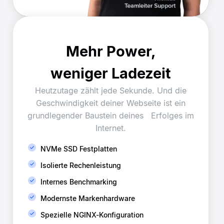
Mehr Power,
weniger Ladezeit
Heutzutage zählt jede Sekunde. Und die
Geschwindigkeit deiner Webseite ist ein
grundlegender Baustein deines Erfolges im
Internet.
NVMe SSD Festplatten
Isolierte Rechenleistung
Internes Benchmarking
Modernste Markenhardware
Spezielle NGINX-Konfiguration