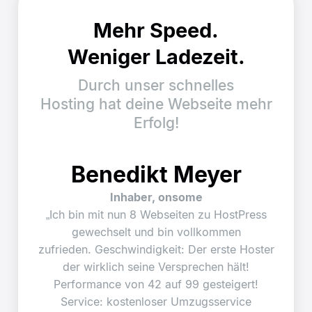
Mehr Speed.
Weniger Ladezeit.
Durch unser schnelles
Hosting hat deine Webseite mehr
Erfolg!
Benedikt Meyer
Inhaber, onsome
„Ich bin mit nun 8 Webseiten zu HostPress
gewechselt und bin vollkommen
zufrieden. Geschwindigkeit: Der erste Hoster
der wirklich seine Versprechen hält!
Performance von 42 auf 99 gesteigert!
Service: kostenloser Umzugsservice