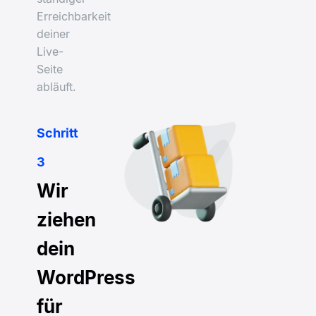
Erreichbarkeit
deiner
Live-
Seite
abläuft.
Schritt
3
Wir
ziehen
dein
WordPress
für