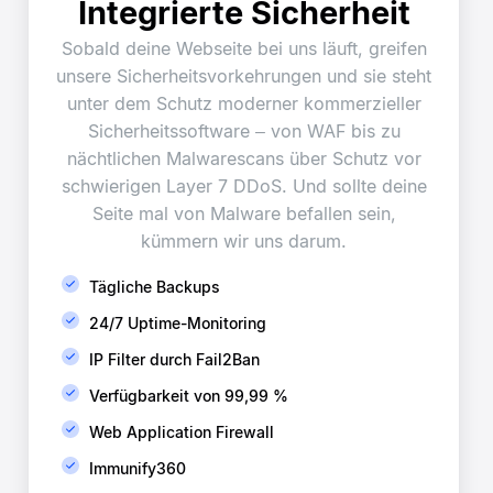
Integrierte Sicherheit
Sobald deine Webseite bei uns läuft, greifen
unsere Sicherheitsvorkehrungen und sie steht
unter dem Schutz moderner kommerzieller
Sicherheitssoftware – von WAF bis zu
nächtlichen Malwarescans über Schutz vor
schwierigen Layer 7 DDoS. Und sollte deine
Seite mal von Malware befallen sein,
kümmern wir uns darum.
Tägliche Backups
24/7 Uptime-Monitoring
IP Filter durch Fail2Ban
Verfügbarkeit von 99,99 %
Web Application Firewall
Immunify360