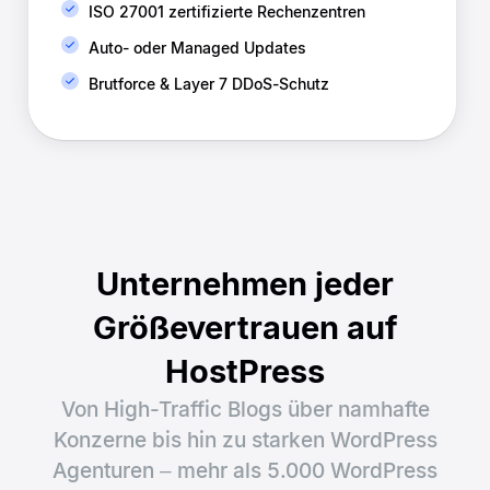
ISO 27001 zertifizierte Rechenzentren​
Auto- oder Managed Updates​
Brutforce & Layer 7 DDoS-Schutz​
Unternehmen jeder
Größe
vertrauen auf
HostPress
Von High-Traffic Blogs über namhafte
Konzerne bis hin zu starken WordPress
Agenturen – mehr als 5.000 WordPress