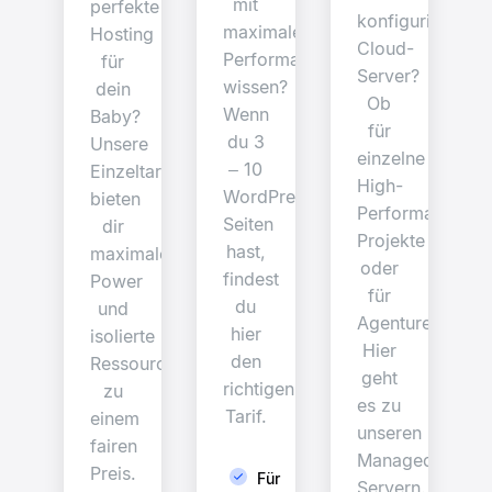
mit
perfekte
konfigurierbare
maximaler
Hosting
Cloud-
Performance
für
Server?
wissen?
dein
Ob
Wenn
Baby?
für
du 3
Unsere
einzelne
– 10
Einzeltarife
High-
WordPress-
bieten
Performance
Seiten
dir
Projekte
hast,
maximale
oder
findest
Power
für
du
und
Agenturen.
hier
isolierte
Hier
den
Ressourcen
geht
richtigen
zu
es zu
Tarif.
einem
unseren
fairen
Managed
Preis.
Für
Servern.