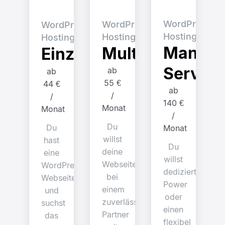
WordPress
WordPress
WordPress
Hosting
Hosting
Hosting
Manag
Multitarife​
Einzeltarife​
Server
ab
ab
55 €
44 €
ab
/
/
140 €
Monat
Monat
/
Du
Du
Monat
willst
hast
Du
deine
eine
willst
Webseiten
WordPress-
dedizierte
bei
Webseite
Power
einem
und
oder
zuverlässigen
suchst
einen
Partner
das
flexibel