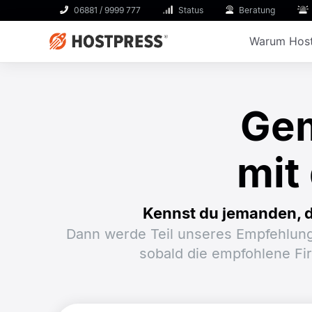
06881 / 9999 777
Status
Beratung
Warum Host
Ge
mit
Kennst du jemanden, d
Dann werde Teil unseres Empfehlung
sobald die empfohlene F