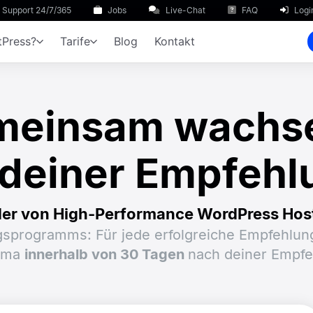
Support 24/7/365
Jobs
Live-Chat
FAQ
Logi
Press?
Tarife
Blog
Kontakt
meinsam wachse
 deiner Empfehl
er von High-Performance WordPress Host
sprogramms: Für jede erfolgreiche Empfehlung
irma
innerhalb von 30 Tagen
nach deiner Empfe