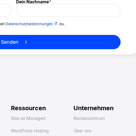
Dein Nachname
*
ren
Datenschutzbestimmungen
zu.
Senden
Ressourcen
Unternehmen
Was ist Managed
Rechenzentrum
WordPress Hosting
Über uns