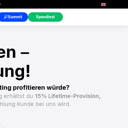
n
Summit
Speedtest
n –
ung!
ing profitieren würde?
 erhältst du
15% Lifetime-Provision,
hlung Kunde bei uns wird.