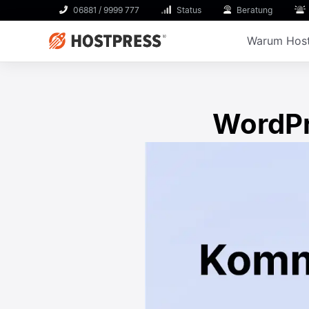
06881 / 9999 777
Status
Beratung
Warum Host
WordPr