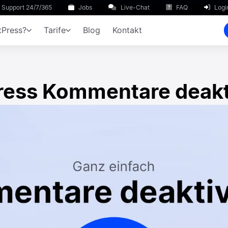
Support 24/7/365
Jobs
Live-Chat
FAQ
Logi
Press?
Tarife
Blog
Kontakt
ess Kommentare deakt