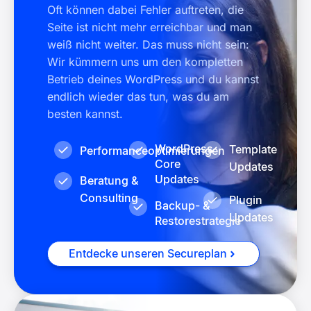
Oft können dabei Fehler auftreten, die
Seite ist nicht mehr erreichbar und man
weiß nicht weiter. Das muss nicht sein:
Wir kümmern uns um den kompletten
Betrieb deines WordPress und du kannst
endlich wieder das tun, was du am
besten kannst.
WordPress
Template
Performanceoptimierungen
Core
Updates
Updates
Beratung &
Consulting
Plugin
Backup- &
Updates
Restorestrategie
Entdecke unseren Secureplan