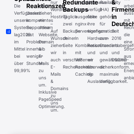
Redundante
&
nur
Unsere
Webseite
Availability
Reaktionszeit
Die
wirst,
arbe
Backups
Firmens
WordPress
eigens
verfügt
(HA)
Verfügbarkeit
Unser
ziehen
auss
in
Hosting
Täglich
ausgefeilte
über
gehört
unserer
kompetentes
wir
mit
Deutsc
–
zwei
nginx-
ihre
für
Systeme
Supportteam
deine
Rech
Auf
Backups
Serverkonfiguration
eigenen
uns
Seit
lag
2026
löst
Webseite,
die
Wunsch
deiner
in
Hardware-
zum
2016
im
Probleme
Domain
eine
ziehen
Seite
Kombination
Ressourcen
Standard
inhabergef
Mittel
innerhalb
&
Stro
wir
in
mit
und
und
und
bei
weniger
E-
aus
auch
verschiedenen
WP
wir
gewährleistet
DSGVO-
über
Stunden.
Mails
erne
E-
Rechenzentren.
Rocket
überwachen
dir
konform.
99,99%
zu
Ener
Mails
Caching.
die
maximale
uns
anbi
&
Auslastung.
Verfügbarkeit.
um.
Domains
Inklusive
zu
PageSpeed
uns
Optimierung.
um.