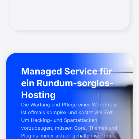
Managed Service für
ein Rundum-sorglos-
Hosting
Die Wartung und Pflege eines WordPress
ist oftmals komplex und kostet viel Zeit.
Um Hacking- und Spamattacken
vorzubeugen, müssen Core, Themes und
Plugins immer aktuell gehalten werden.