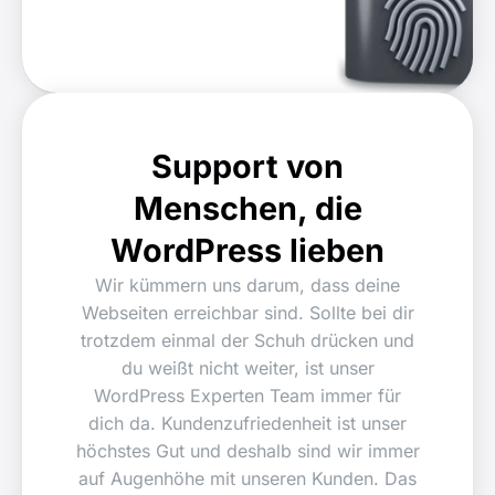
Support von
Menschen, die
WordPress lieben
Wir kümmern uns darum, dass deine
Webseiten erreichbar sind. Sollte bei dir
trotzdem einmal der Schuh drücken und
du weißt nicht weiter, ist unser
WordPress Experten Team immer für
dich da. Kundenzufriedenheit ist unser
höchstes Gut und deshalb sind wir immer
auf Augenhöhe mit unseren Kunden. Das