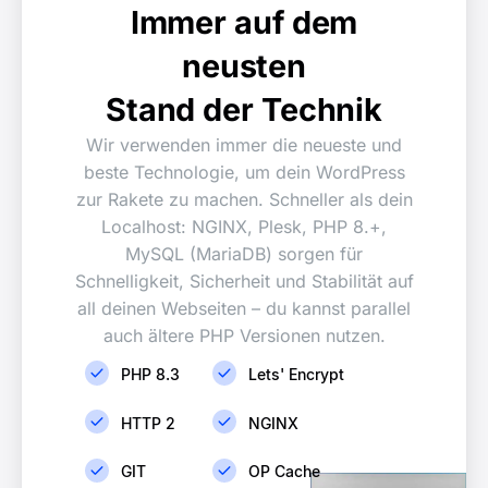
Immer auf dem
neusten
Stand der Technik
Wir verwenden immer die neueste und
beste Technologie, um dein WordPress
zur Rakete zu machen. Schneller als dein
Localhost: NGINX, Plesk, PHP 8.+,
MySQL (MariaDB) sorgen für
Schnelligkeit, Sicherheit und Stabilität auf
all deinen Webseiten – du kannst parallel
auch ältere PHP Versionen nutzen.
PHP 8.3
Lets' Encrypt
HTTP 2
NGINX
GIT
OP Cache