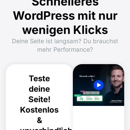
Schnelleres
WordPress
mit nur
wenigen Klicks
Deine Seite ist langsam? Du brauchst
mehr Performance?
Teste
deine
Seite!
Kostenlos
&