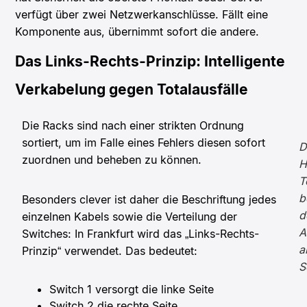
verfügt über zwei Netzwerkanschlüsse. Fällt eine
Komponente aus, übernimmt sofort die andere.
Das Links-Rechts-Prinzip: Intelligente
Verkabelung gegen Totalausfälle
Die Racks sind nach einer strikten Ordnung
sortiert, um im Falle eines Fehlers diesen sofort
D
zuordnen und beheben zu können.
H
T
b
Besonders clever ist daher die Beschriftung jedes
d
einzelnen Kabels sowie die Verteilung der
A
Switches: In Frankfurt wird das „Links-Rechts-
a
Prinzip“ verwendet. Das bedeutet:
S
Switch 1 versorgt die linke Seite
Switch 2 die rechte Seite.