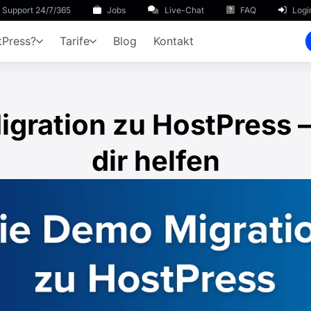
Support 24/7/365
Jobs
Live-Chat
FAQ
Logi
Press?
Tarife
Blog
Kontakt
gration zu HostPress –
dir helfen