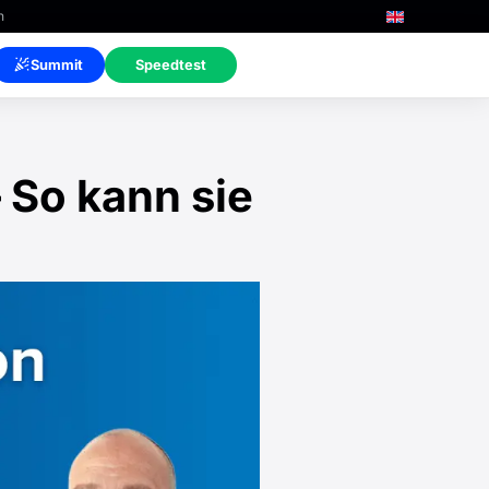
n
Summit
Speedtest
 So kann sie