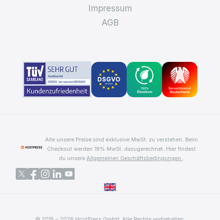
Impressum
AGB
Alle unsere Preise sind exklusive MwSt. zu verstehen. Beim
Checkout werden 19% MwSt. dazugerechnet.
Hier findest
du unsere
Allgemeinen Geschäftsbedingungen
.
© 2015 – 2026 HostPress GmbH. Alle Rechte vorbehalten.