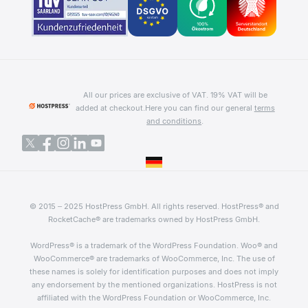
All our prices are exclusive of VAT. 19% VAT will be
added at checkout.
Here you can find our general
terms
and conditions
.
© 2015 – 2025 HostPress GmbH. All rights reserved. HostPress® and
RocketCache® are trademarks owned by HostPress GmbH.
WordPress® is a trademark of the WordPress Foundation. Woo® and
WooCommerce® are trademarks of WooCommerce, Inc. The use of
these names is solely for identification purposes and does not imply
any endorsement by the mentioned organizations. HostPress is not
affiliated with the WordPress Foundation or WooCommerce, Inc.