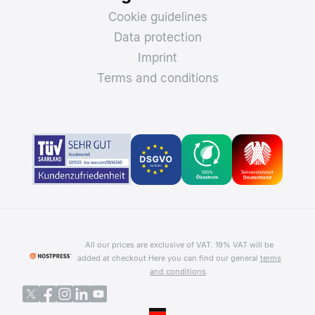
Cookie guidelines
Data protection
Imprint
Terms and conditions
All our prices are exclusive of VAT. 19% VAT will be
added at checkout.
Here you can find our general
terms
and conditions
.