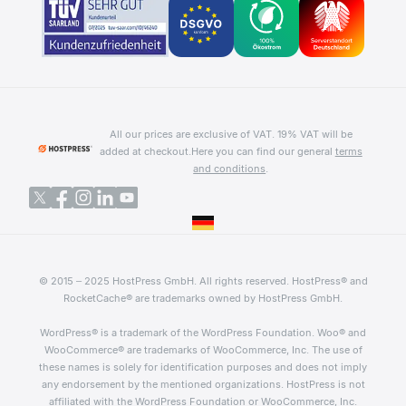
All our prices are exclusive of VAT. 19% VAT will be
added at checkout.
Here you can find our general
terms
and conditions
.
© 2015 – 2025 HostPress GmbH. All rights reserved. HostPress® and
RocketCache® are trademarks owned by HostPress GmbH.
WordPress® is a trademark of the WordPress Foundation. Woo® and
WooCommerce® are trademarks of WooCommerce, Inc. The use of
these names is solely for identification purposes and does not imply
any endorsement by the mentioned organizations. HostPress is not
affiliated with the WordPress Foundation or WooCommerce, Inc.