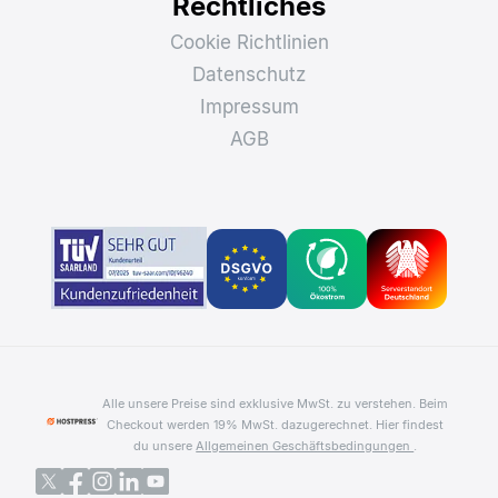
Rechtliches
Cookie Richtlinien
Datenschutz
Impressum
AGB
Alle unsere Preise sind exklusive MwSt. zu verstehen. Beim
Checkout werden 19% MwSt. dazugerechnet.
Hier findest
du unsere
Allgemeinen Geschäftsbedingungen
.