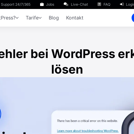
Support 24/7/365
Jobs
Live-Chat
FAQ
Logi
Press?
Tarife
Blog
Kontakt
Fehler bei WordPress e
lösen