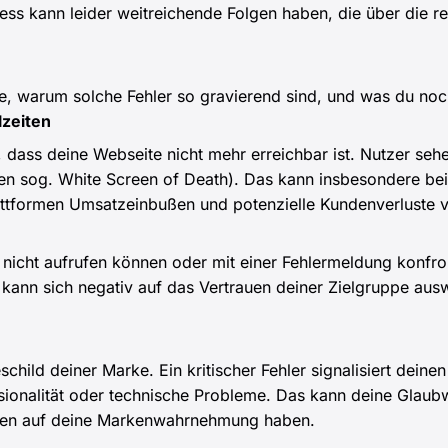
ress kann leider weitreichende Folgen haben, die über die r
de, warum solche Fehler so gravierend sind, und was du noch
lzeiten
u, dass deine Webseite nicht mehr erreichbar ist. Nutzer s
(den sog. White Screen of Death). Das kann insbesondere b
attformen Umsatzeinbußen und potenzielle Kundenverluste 
icht aufrufen können oder mit einer Fehlermeldung konfront
 kann sich negativ auf das Vertrauen deiner Zielgruppe aus
child deiner Marke. Ein kritischer Fehler signalisiert dein
ionalität oder technische Probleme. Das kann deine Glaub
ngen auf deine Markenwahrnehmung haben.