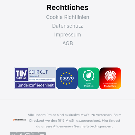
Rechtliches
Cookie Richtlinien
Datenschutz
Impressum
AGB
Alle unsere Preise sind exklusive MwSt. zu verstehen. Beim
Checkout werden 19% MwSt. dazugerechnet.
Hier findest
du unsere
Allgemeinen Geschäftsbedingungen
.