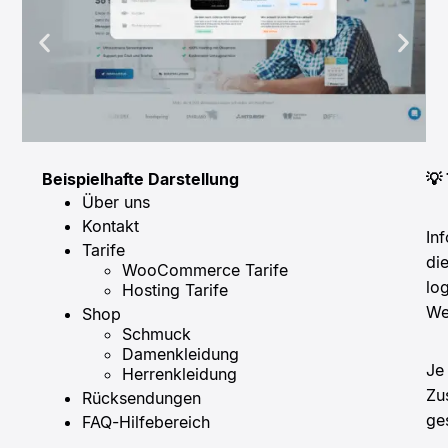
Beispielhafte Darstellung
💡
Über uns
Kontakt
In
Tarife
di
WooCommerce Tarife
lo
Hosting Tarife
We
Shop
Schmuck
Damenkleidung
Je
Herrenkleidung
Zu
Rücksendungen
ges
FAQ-Hilfebereich