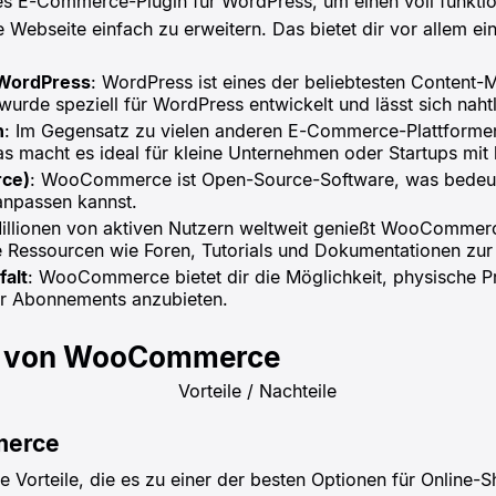
es E-Commerce-Plugin für WordPress, um einen voll funkti
 Webseite einfach zu erweitern. Das bietet dir vor allem eine
 WordPress
: WordPress ist eines der beliebtesten Conten
de speziell für WordPress entwickelt und lässt sich nahtl
n
: Im Gegensatz zu vielen anderen E-Commerce-Plattform
as macht es ideal für kleine Unternehmen oder Startups mi
rce)
: WooCommerce ist Open-Source-Software, was bedeute
 anpassen kannst.
Millionen von aktiven Nutzern weltweit genießt WooComme
e Ressourcen wie Foren, Tutorials und Dokumentationen zur
falt
: WooCommerce bietet dir die Möglichkeit, physische P
ar Abonnements anzubieten.
le von WooCommerce
merce
Vorteile, die es zu einer der besten Optionen für Online-