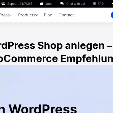
Support 24/7/365
Jobs
Chat with us!
FAQ
Press
Products
Blog
Contact
dPress Shop anlegen – 
Commerce Empfehlu