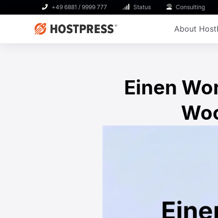
+49 6881 / 9999 777
Status
Consulting
About Host
Einen Wor
Woo