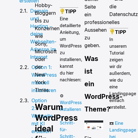
erstellen
Hobby-
die
Seite
Domain
TIPP
Bloggern
Datenschutz
ein
und
Eine
bis zu
professionelles
detaillierte
Hosting –
Konzernen
Aussehen
TIPP
Anleitung,
deine
wie
zu
um
In
Webseiten-
Sony,
geben.
WordPress
unserem
Adresse im
Microsoft
zu
Tutorial
Internet
Was
oder
installieren,
zeigen
kannst
der
wir dir
Option 1:
ist
du hier
außerdem,
New
WordPress
nachlesen:
wie du
York
manuell
ein
eine
Times.
installieren
Landingpage
WordPress-
⚙️
Option
einfach
WordPress
Warum
erstellst.
2:
Theme?
installieren
Webseite
WordPress
–
Schritt-
mit KI
📼
Eine
ideal
für-
Landingpage
erstellen
Schritt-
bei