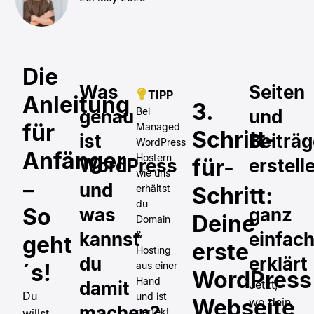
Die
Was
Seiten
TIPP
Anleitung
3.
Bei
genau
und
für
Managed
Schritt-
ist
Beiträg
WordPress
Anfänger
Hostern
für-
WordPress
erstell
wie uns
–
und
–
erhältst
Schritt:
du
So
was
ganz
Deine
Domain
kannst
&
einfac
geht
erste
Hosting
du
erklärt
´s!
aus einer
WordPress
Hand
damit
Jetzt,
Du
und ist
Webseite
wo dein
machen?
perfekt
willst