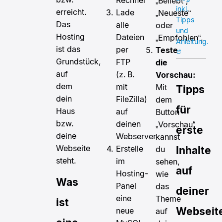
Rechner
„Beliebt“,
inkl.
erreicht.
Lade
„Neueste“
Tipps
Das
alle
oder
und
Hosting
Dateien
„Empfohlen“.
Anleitung.
ist das
per
Teste
Grundstück,
FTP
die
auf
(z. B.
Vorschau:
dem
mit
Mit
Tipps
dein
FileZilla)
dem
für
Haus
auf
Button
bzw.
deinen
„Vorschau“
erste
deine
Webserver
kannst
Webseite
Erstelle
du
Inhalte
steht.
im
sehen,
auf
Hosting-
wie
Was
Panel
das
deiner
eine
Theme
ist
Webseit
neue
auf