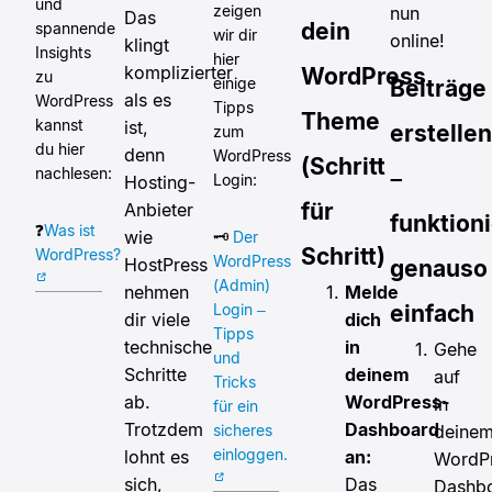
und
zeigen
nun
Das
dein
spannende
wir dir
online!
klingt
Insights
hier
komplizierter
WordPress
zu
einige
Beiträge
als es
WordPress
Tipps
Theme
kannst
ist,
erstellen
zum
du hier
denn
WordPress
(Schritt
nachlesen:
–
Login:
Hosting-
für
Anbieter
funktioni
❓
Was ist
wie
🗝️
Der
Schritt)
WordPress?
WordPress
HostPress
genauso
(Admin)
Melde
nehmen
einfach
Login –
dich
dir viele
Tipps
in
technische
Gehe
und
deinem
Schritte
auf
Tricks
WordPress-
ab.
in
für ein
Dashboard
Trotzdem
deine
sicheres
einloggen.
an:
lohnt es
WordP
Das
sich,
Dashb