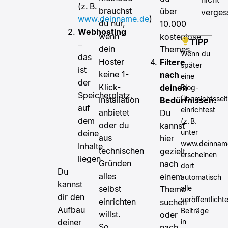
(z. B.
brauchst
über
verges
www.deinname.de
)
du nur,
10.000
Webhosting
wenn
kostenlose
TIPP
–
dein
Themes.
Wenn du
das
Hoster
Filtere
später
ist
keine 1-
nach
eine
der
Klick-
deinen
Blog-
Speicherplatz,
Übersichtssei
Installation
Bedürfnissen:
auf
einrichtest
anbietet
Du
dem
(z. B.
oder du
kannst
unter
deine
aus
hier
www.deinname
Inhalte
technischen
gezielt
erscheinen
liegen
Gründen
nach
dort
Du
alles
einem
automatisch
kannst
alle
selbst
Theme
dir den
veröffentlicht
einrichten
suchen
Aufbau
Beiträge
willst.
oder
in
deiner
So
nach