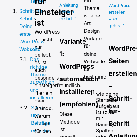
für
Ein
lassen
Anleitung
WordPress
Theme
Einsteiger
Schritt-für-
einfach
erstellen
ist eine
Schritt:
erklärt.
– so
ist
Art
gehts.
Deine
Design-
WordPress
erste
Vorlage
ist nicht
Variante
WordPress
für
nur
WordPre
Webseite
1:
deine
beliebt,
Das
Seiten
Webseite.
es ist
WordPress
richtige
Es
auch
erstellen
Theme
bestimmt:
besonders
automatisch
auswählen
einsteigerfreundlich.
–
und
installieren
Hier ein
wie deine
installieren
Schritt-
Startseite
paar
(empfohlen)
aufgebaut
Seiten
Gründe,
für-
ist (z. B.
Diese
und
warum
mit
Methode
Beiträge
Schritt-
es sich
Banner,
ist
Spalten
erstellen
für den
Anleitun
oder