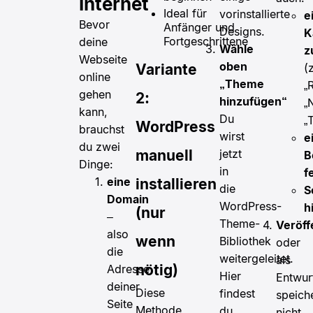
Internet
Ideal für
vorinstallierte
e
Bevor
Anfänger und
Designs.
K
Fortgeschrittene
deine
Wähle
z
Webseite
oben
(z
Variante
online
„Theme
„
gehen
2:
hinzufügen“
„
kann,
Du
„
WordPress
brauchst
wirst
e
du zwei
jetzt
manuell
B
Dinge:
in
f
eine
installieren
die
S
Domain
WordPress-
h
(nur
–
Theme-
Veröff
also
wenn
Bibliothek
oder
die
weitergeleitet.
als
nötig)
Adresse
Hier
Entwur
deiner
Diese
findest
speich
Seite
Methode
du
nicht