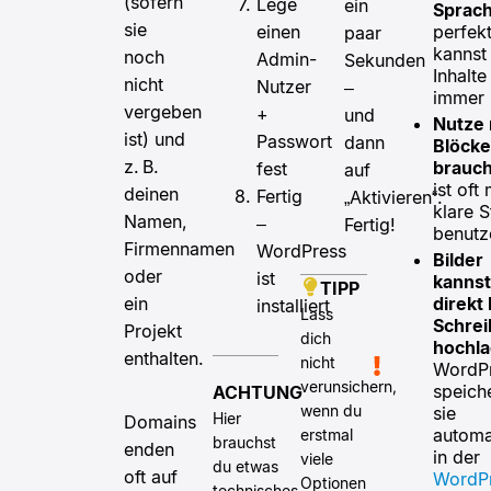
(sofern
Lege
ein
Sprach
sie
perfek
einen
paar
kannst
noch
Admin-
Sekunden
Inhalte
nicht
Nutzer
–
immer 
vergeben
+
und
Nutze 
ist) und
Passwort
dann
Blöcke
z. B.
brauch
fest
auf
ist oft
deinen
Fertig
„Aktivieren“.
klare S
Namen,
–
Fertig!
benutz
Firmennamen
WordPress
Bilder
oder
ist
kannst
TIPP
direkt
ein
installiert
Lass
Schre
Projekt
dich
hochl
enthalten.
nicht
WordP
verunsichern,
speich
ACHTUNG
wenn du
sie
Hier
Domains
automa
erstmal
brauchst
enden
in der
viele
du etwas
oft auf
WordP
Optionen
technisches