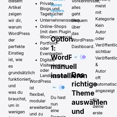
diesem
Vorkenntnisse,
Private
deines
meist
Artikel
alles
Blogs und
Hosters.
mit
zeigen
Tagebücher
geht
Kategorie
Unternehmensseiten
wir dir,
bequem
Kein
Online-Shops
warum
über
(mit dem Plugin
Autor
WordPress
das
WooCommerce)
Option
oder
der
WordPress-
Portfolio-
Veröffentl
perfekte
Dashboard.
1:
oder
sichtbar
Einstieg
Eventseiten
WordPress
Veröffentl
ist, wie
Digitale
&
Visitenkarten
manuell
es
oder
Autor
grundsätzlich
Das
installieren
Landingpages
oft
funktioniert
WordPress
richtige
automatisc
und
ist
angezeigt
Theme
was du
flexibel,
Du hast
brauchst,
Für
modular
auswählen
nun
um in
deine
erweiterbar
und
eine
wenigen
erste
und zu