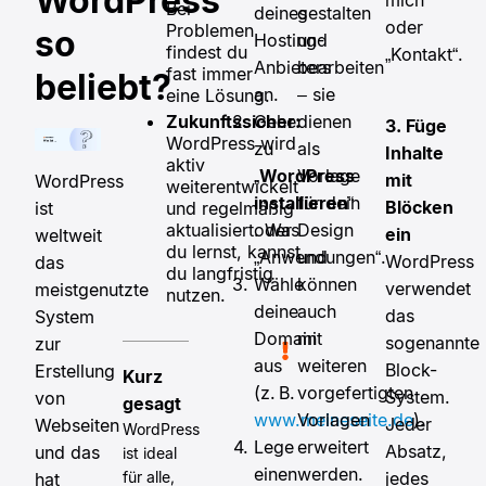
WordPress
Bei
gestalten
deines
oder
Problemen
so
und
Hosting-
findest du
„Kontakt“.
bearbeiten
Anbieters
fast immer
beliebt?
– sie
an.
eine Lösung.
dienen
Zukunftssicher:
Gehe
3. Füge
WordPress wird
als
zu
Inhalte
aktiv
Vorlage
„
WordPress
mit
WordPress
weiterentwickelt
für dein
installieren
“
Blöcken
und regelmäßig
ist
Design
aktualisiert. Was
oder
ein
weltweit
du lernst, kannst
und
„Anwendungen“.
WordPress
das
du langfristig
können
Wähle
verwendet
meistgenutzte
nutzen.
auch
deine
das
System
mit
Domain
sogenannte
zur
weiteren
aus
Block-
Erstellung
Kurz
vorgefertigten
(z. B.
System.
von
gesagt
Vorlagen
www.meineseite.de
).
Jeder
Webseiten
WordPress
erweitert
Lege
Absatz,
und das
ist ideal
werden.
einen
jedes
für alle,
hat