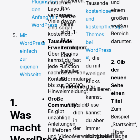
aktivieren.
Plugins für
und
modernes
Tausende
Das
Layout
den
einem
kostenlose
verpassen.
Ganze
Anfang mit
großen
und
Viele davon
nennt
WordPress
weißen
kostenpflichtige
sind sogar
sich „1-
Bereich
kostenlos.
Themes
Mit
Klick-
Tausende
darunter.
bei
WordPress
Erweiterungen:
Installation“
WordPress
einfach
Über Plugins
oder
, die
zur
kannst du fast
2. Gib
„Auto-
du mit
jede Funktion
eigenen
der
Installer“.
nachrüsten: von
wenigen
Webseite
neuen
Kontaktformularen
So
Klicks
bis zur DSGVO-
Seite
funktioniert’s:
installieren
Hinweismeldung.
einen
kannst.
Große
1.
Titel
Diese
Melde
Community:
Zum
Es gibt
Was
kannst
dich
Beispiel
unzählige
du aber
in
Anleitungen,
„Startseite“,
macht
immer
der
Hilfeforen
„Über
individuell
Verwaltungsoberfläche
und Videos.
mich“