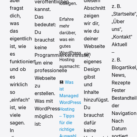
aber
diesem
veröffentlichen
loslegen.
z. B.
fragst
Abschnitt
kannst.
„Startseite“
dich,
zeigen
Das
Erfahre
„Über
was
wir dir,
bedeutet:
mehr
uns“,
das
wie du
Du
darüber,
„Kontakt“
eigentlich
deiner
brauchst
was ein
Aktuell
ist, wie
Webseite
gutes
keine
–
WordPress
es
ein
Programmierkenntnisse,
z. B.
Hosting
funktioniert
eigenes
um eine
ausmacht:
Blogartikel
und ob
Design
professionelle
News,
es
gibst
Webseite
💾
Was
Rezepte
wirklich
und
zu
ist
Fester
so
Inhalte
erstellen.
Managed
Bestandteil
„einfach“
hinzufügst.
Was mit
WordPress
der
ist, wie
Du
WordPress
Hosting
Navigation
viele
brauchst
möglich
– Tipps
Nach
sagen.
dafür
für die
ist:
Datum
richtige
In
keine
sortiert,
Auswahl