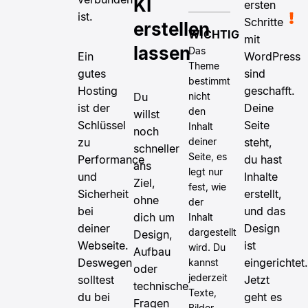
KI
ersten
ist.
Schritte
erstellen
WICHTIG
mit
lassen
Das
Ein
WordPress
Theme
gutes
sind
bestimmt
Hosting
geschafft.
nicht
Du
ist der
Deine
den
willst
Schlüssel
Seite
Inhalt
noch
deiner
zu
steht,
schneller
Seite, es
Performance
du hast
ans
legt nur
und
Inhalte
Ziel,
fest, wie
Sicherheit
erstellt,
ohne
der
bei
und das
dich um
Inhalt
deiner
Design
dargestellt
Design,
Webseite.
ist
wird. Du
Aufbau
Deswegen
eingerichtet.
kannst
oder
jederzeit
solltest
Jetzt
technische
Texte,
du bei
geht es
Fragen
Bilder