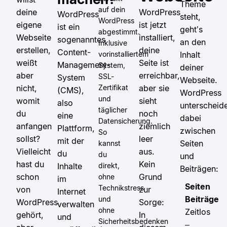
Theme
auf dein
deine
WordPress
WordPress
steht,
WordPress
eigene
ist jetzt
ist ein
geht’s
abgestimmt.
Webseite
installiert,
sogenanntes
an den
Inklusive
erstellen,
deine
Content-
vorinstalliertem
Inhalt
weißt
Seite ist
Management-
System,
deiner
aber
erreichbar,
SSL-
System
Webseite.
nicht,
Zertifikat
aber sie
(CMS),
WordPress
und
womit
sieht
also
unterscheid
täglicher
du
noch
eine
dabei
Datensicherung.
anfangen
ziemlich
Plattform,
zwischen
So
sollst?
leer
mit der
Seiten
kannst
Vielleicht
aus.
du
du
und
hast du
Kein
Inhalte
direkt,
Beiträgen:
schon
Grund
ohne
im
Seiten
Technikstress
von
zur
Internet
Beiträge
und
WordPress
Sorge:
verwalten
ohne
Zeitlos
gehört,
In
und
Sicherheitsbedenken
–