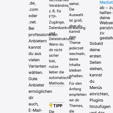
Mediat
.de,
siehst.
Verständnis,
ab – 
.com
Die
z. B. für
helfen 
Auswahl
oder
FTP-
deine
ist groß,
.net.
Zugänge,
Websei
aber du
persön
Datenbankverwaltung
Bei
kannst
zu
und
professionellen
dein
gestalt
Dateistrukturen.
Anbietern
Theme
Sobald
Wenn du
kannst
jederzeit
deine
dir nicht
du aus
wechseln,
sicher
ersten
deine
vielen
bist,
Seiten
Inhalte
Varianten
nutze
stehen,
bleiben
lieber die
wählen.
kannst
erhalten.
automatische
Gute
du
Methode.
Für den
Anbieter
Menüs
Anfang
ermöglichen
einrichten,
empfehlen
dir
Plugins
wir dir
auch,
TIPP
Themes,
hinzufügen
E-Mail-
die
Die
und das