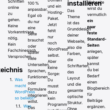
Domain
Schritten
installieren
Webseite
100 %
und ein
online
wirst du
anpassbar.
Das
Hosting-
zu
vermutlich
Egal ob
Theme
Paket.
gehen.
ein
du nur
ist das
Jetzt
Keine
paar
eine
Grunddesign
fehlt
Vorkenntnisse
feste
Seite
deiner
nur
nötig.
Standard-
brauchst
Webseite,
noch
Kein
Seiten
oder
also die
WordPress
Fachchinesisch.
anlegen,
später
Farben,
selbst.
Versprochen.
später
viele
die
Aber
kannst
Unterseiten,
Schriftarten,
keine
zeichnis
du bei
Sprachen,
das
Sorge:
Bedarf
Funktionen
Layout
Was
Du
einen
oder
und die
macht
musst
Blogbereich
Formulare
gesamte
WordPress
dazu
für
integrieren
optische
so beliebt?
kein
Beiträge
willst.
Struktur.
Programm
Was
ergänzen.
Das
Ohne