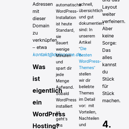
Adressen
schnell,
automatische
Layout
übersichtlich
mit
WordPress-
weiter
und gut
Installation
dieser
verfeinern.
dokumentiert
ist heute
Domain
Aber
sind: In
Standard,
zu
keine
unserem
sie
verknüpfen
Artikel
Sorge:
dauert
– etwa
“
Die
wenige
Das
kontakt@deinname.de
.
besten
Minuten
alles
WordPress-
und
kannst
Was
Themes”
spart dir
du
stellen
jede
ist
Stück
wir dir
Menge
für
beliebte
Aufwand.
eigentlich
Themes
Stück
Sobald
im Detail
WordPress
machen.
ein
vor: mit
installiert
Vorteilen,
ist,
WordPress
Nachteilen
geht’s
4.
und
Hosting?
ans