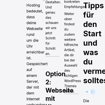
konkreten
Gestalten.
Tipps
Hosting
Empfehlungen.
Und
bedeutet,
für
genau
Weiter
dass
das
oben
den
deine
schauen
findest
wir uns
Webseite
du
Start
jetzt
rund
zudem
Schritt
weitere
um die
und
für
hilfreiche
Uhr
Schritt
Artikel,
was
erreichbar
an.
die dir
ist.
du
bei der
Gespeichert
Auswahl
verme
auf
des
Option
einem
richtigen
sollte
2:
WordPress
Server,
Themes
der mit
Webseite
helfen.
dem
mit
Internet
Die
verbunden