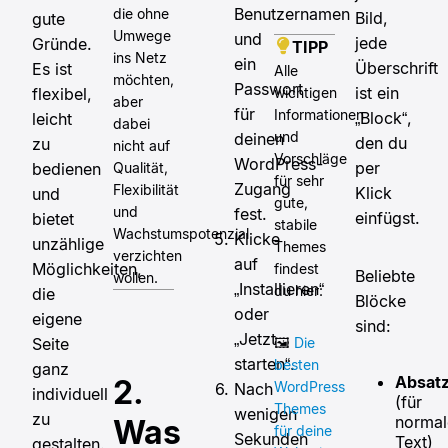
Benutzernamen
die ohne
Bild,
gute
Umwege
und
jede
Gründe.
TIPP
ins Netz
ein
Überschrift
Es ist
Alle
möchten,
Passwort
ist ein
wichtigen
flexibel,
aber
für
Informationen
„Block“,
leicht
dabei
und
deinen
den du
zu
nicht auf
Vorschläge
WordPress-
per
Qualität,
bedienen
für sehr
Zugang
Flexibilität
Klick
und
gute,
und
fest.
einfügst.
bietet
stabile
Wachstumspotenzial
Klicke
unzählige
Themes
verzichten
auf
Möglichkeiten,
findest
Beliebte
wollen.
„Installieren“
du hier:
die
Blöcke
oder
eigene
sind:
„Jetzt
🖼️
Die
Seite
starten“.
besten
ganz
Absat
2.
WordPress
Nach
individuell
(für
Themes
wenigen
zu
normal
Was
für deine
Sekunden
Text)
gestalten.