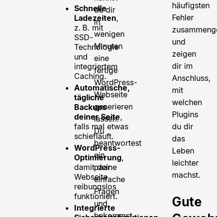
häufigsten
Schnelle
du dir
Fehler
Ladezeiten
,
in
z. B. mit
zusammenges
wenigen
SSD-
und
Minuten
Technologie
zeigen
und
eine
dir im
integriertem
fertige
Caching.
Anschluss,
WordPress-
Automatische,
mit
Webseite
tägliche
welchen
generieren
Backups
Plugins
deiner Seite
,
lassen.
falls mal etwas
du dir
Du
schiefläuft.
das
beantwortest
WordPress-
Leben
ein
Optimierung
,
leichter
paar
damit deine
machst.
Webseite
einfache
reibungslos
Fragen
funktioniert.
Gute
und
Integrierte
bekommst