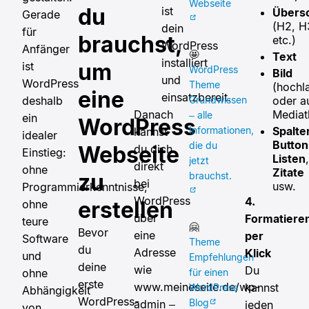
Webseite
du
ist
Übersc
Gerade
(H2, H
dein
für
brauchst,
etc.)
WordPress
Anfänger
🤩
Text
installiert
um
ist
WordPress
Bild
und
WordPress
Theme
(hochl
eine
einsatzbereit.
Grundwissen
oder a
deshalb
Mediat
Danach
– alle
ein
WordPress
Informationen,
Spalte
kannst
idealer
Button
die du
Webseite
du dich
Einstieg:
Listen
,
jetzt
direkt
ohne
Zitate
zu
brauchst.
bei
usw.
Programmierkenntnisse,
WordPress
4.
erstellen
ohne
über
Formatiere
teure
🤗
Bevor
eine
per
Software
Theme
du
Adresse
Klick
und
Empfehlungen
deine
wie
Du
für einen
ohne
erste
www.meineseite.de/wp-
kannst
WordPress
Abhängigkeit
WordPress-
Blog
admin –
jeden
von