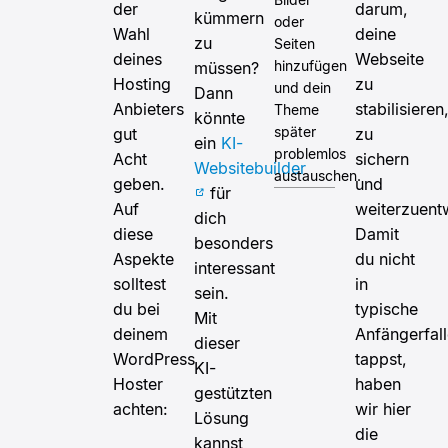
der
darum,
kümmern
oder
Wahl
deine
zu
Seiten
deines
Webseite
hinzufügen
müssen?
Hosting
zu
und dein
Dann
Anbieters
stabilisieren
Theme
könnte
später
gut
zu
ein
KI-
problemlos
Acht
sichern
Websitebuilder
austauschen.
geben.
und
für
Auf
weiterzuent
dich
diese
Damit
besonders
Aspekte
du nicht
interessant
solltest
in
sein.
du bei
typische
Mit
deinem
Anfängerfal
dieser
WordPress
tappst,
KI-
Hoster
haben
gestützten
achten:
wir hier
Lösung
die
kannst