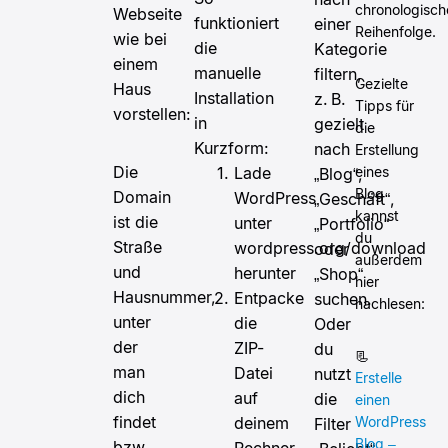
chronologisch
Webseite
funktioniert
einer
Reihenfolge.
wie bei
die
Kategorie
einem
manuelle
filtern,
Gezielte
Haus
Installation
z. B.
Tipps für
vorstellen:
in
gezielt
die
Kurzform:
nach
Erstellung
Die
eines
Lade
„Blog“,
Blog
Domain
WordPress
„Geschäft“,
kannst
ist die
unter
„Portfolio“
du
Straße
wordpress.org/download
oder
außerdem
und
herunter
„Shop“
hier
Hausnummer,
Entpacke
suchen.
nachlesen:
unter
die
Oder
der
ZIP-
du
📃
man
Datei
nutzt
Erstelle
dich
auf
die
einen
findet
WordPress
deinem
Filter
Blog –
bzw.