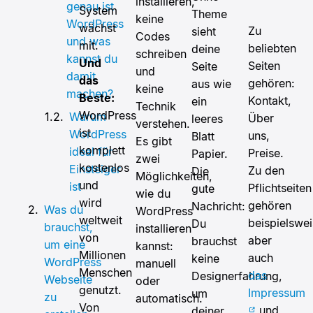
installieren,
genau ist
System
Theme
keine
WordPress
wächst
Zu
sieht
Codes
und was
mit.
beliebten
deine
schreiben
kannst du
Und
Seiten
Seite
und
damit
das
gehören:
aus wie
keine
machen?
Beste:
Kontakt,
ein
Technik
WordPress
Warum
Über
leeres
verstehen.
ist
WordPress
uns,
Blatt
Es gibt
komplett
ideal für
Preise.
Papier.
zwei
kostenlos
Einsteiger
Zu den
Die
Möglichkeiten,
und
ist
Pflichtseiten
gute
wie du
wird
gehören
Nachricht:
Was du
WordPress
weltweit
beispielswe
Du
brauchst,
installieren
von
aber
brauchst
um eine
kannst:
Millionen
auch
keine
WordPress
manuell
Menschen
das
Designerfahrung,
Webseite
oder
genutzt.
Impressum
um
zu
automatisch.
Von
und
deiner