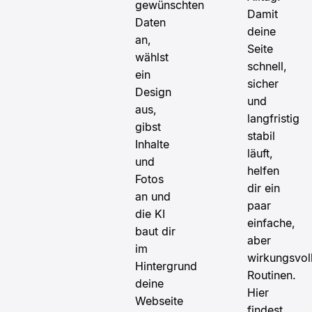
gewünschten
Damit
Daten
deine
an,
Seite
wählst
schnell,
ein
sicher
Design
und
aus,
langfristig
gibst
stabil
Inhalte
läuft,
und
helfen
Fotos
dir ein
an und
paar
die KI
einfache,
baut dir
aber
im
wirkungsvol
Hintergrund
Routinen.
deine
Hier
Webseite
findest