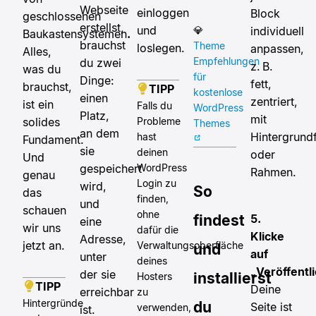
Webseite
einloggen
Block
geschlossenen
erstellst,
und
💎
individuell
Baukastensystemen
.
brauchst
Theme
loslegen.
anpassen,
Alles,
Empfehlungen
du zwei
z. B.
was du
für
Dinge:
fett,
brauchst,
TIPP
kostenlose
einen
zentriert,
ist ein
Falls du
WordPress
Platz,
mit
solides
Probleme
Themes
an dem
Hintergrund
hast
Fundament.
sie
deinen
oder
Und
gespeichert
WordPress
Rahmen.
genau
Login zu
wird,
So
das
finden,
und
schauen
ohne
findest
5.
eine
wir uns
dafür die
Klicke
Adresse,
jetzt an.
Verwaltungsoberfläche
und
auf
unter
deines
„Veröffentl
der sie
installierst
Hosters
TIPP
Deine
erreichbar
zu
Hintergründe
du
Seite ist
verwenden,
ist.