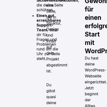
Gewohn
Sicherheitsfunktionen
,
die deine Seite
eine
für
schützen.
Seite,
Einen gut
einen
die in
erreichbares
Struktur,
erfolgr
Support-
Design
Team
, dass
Start
dir für
und
Fragen und
Inhalt
mit
Problemen
auf
rund um die
WordP
dein
Uhr zur Seite
Du hast
steht.
Projekt
deine
abgestimmt
WordPress-
ist.
Webseite
eingerichtet.
Du
Jetzt
gibst
beginnt
quasi
der
deine
Alltag.