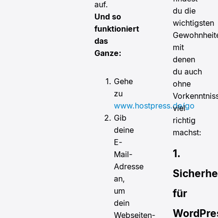
auf.
du die
Und so
wichtigsten
funktioniert
Gewohnheit
das
mit
Ganze:
denen
du auch
Gehe
ohne
zu
Vorkenntnis
www.hostpress.de/go
viel
Gib
richtig
deine
machst:
E-
1.
Mail-
Adresse
Sicherhe
an,
um
für
dein
WordPre
Webseiten-