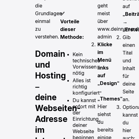
geht
die
auf
meist
Grundlagen
✅
„Beitr
über
einmal
Vorteile
→
www.deinname.d
zu
dieser
„Erste
admin
verstehen.
Methode:
Gib
Klicke
einen
im
Domain
Titel
Kein
Menü
und
technisches
und
Vorwissen
links
Inhalt
nötig
Hosting
auf
für
Alles ist
„Design“
deine
–
richtig
→
Seite
konfiguriert
deine
„Themes“
an.
Du kannst
Hier
Webseiten-
sofort mit
Option
der
siehst
kannst
Adresse
Einrichtung
du
du
deiner
im
bereits
hier
Webseite
einige
beginnen
auch: