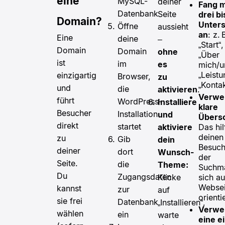
eine
MySQL-
deiner
Fang m
Datenbank
Seite
drei bi
Domain?
Unters
Öffne
aussieht
an
: z. 
Eine
deine
–
„Start“,
Domain
Domain
ohne
„Über
ist
im
es
mich/u
„Leistu
einzigartig
Browser,
zu
„Kontak
und
die
aktivieren
.
Verwe
führt
WordPress-
Installiere
klare
Besucher
Installation
und
Übersc
direkt
startet
aktiviere
Das hil
deinen
zu
Gib
dein
Besuch
deiner
dort
Wunsch-
der
Seite.
die
Theme:
Suchm
Du
Zugangsdaten
Klicke
sich au
Websei
kannst
zur
auf
orienti
sie frei
Datenbank
„Installieren“,
Verwe
wählen
ein
warte
eine e