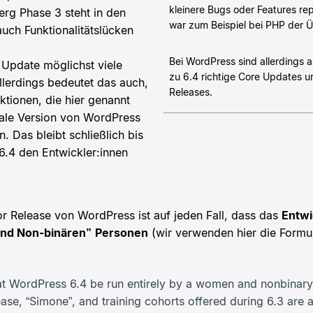
kleinere Bugs oder Features re
rg Phase 3 steht in den
war zum Beispiel bei PHP der Ü
uch Funktionalitätslücken
Bei WordPress sind allerdings a
m Update möglichst viele
zu 6.4 richtige Core Updates u
llerdings bedeutet das auch,
Releases.
ktionen, die hier genannt
inale Version von WordPress
 Das bleibt schließlich bis
.4 den Entwickler:innen
 Release von WordPress ist auf jeden Fall, dass das
Entwi
und Non-binären”
Personen
(wir verwenden hier die Formu
hat WordPress 6.4 be run entirely by a women and nonbinary 
ase, “Simone”, and training cohorts offered during 6.3 are a