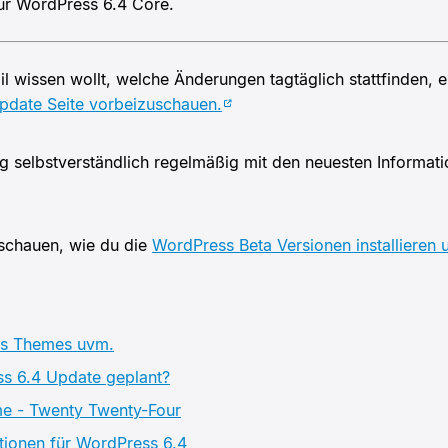
für WordPress 6.4 Core.
l wissen wollt, welche Änderungen tagtäglich stattfinden, 
date Seite vorbeizuschauen.
rag selbstverständlich regelmäßig mit den neuesten Informa
.
 schauen, wie du die
WordPress Beta Versionen installieren 
es Themes uvm.
ss 6.4 Update geplant?
e - Twenty Twenty-Four
tionen für WordPress 6.4