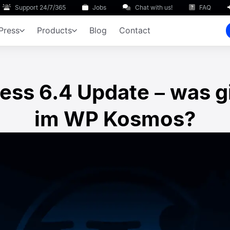
Support 24/7/365
Jobs
Chat with us!
FAQ
Press
Products
Blog
Contact
ss 6.4 Update – was g
im WP Kosmos?