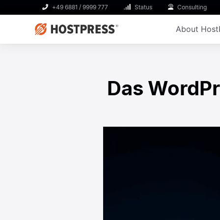
+49 6881 / 9999 777
Status
Consulting
About Host
Das WordPre