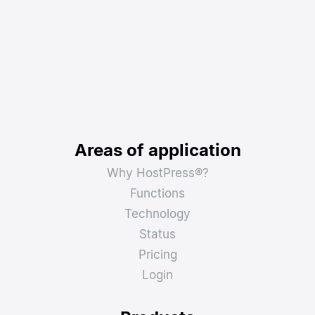
Areas of application
Why HostPress®?
Functions
Technology
Status
Pricing
Login