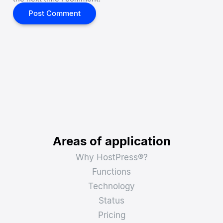
Areas of application
Why HostPress®?
Functions
Technology
Status
Pricing