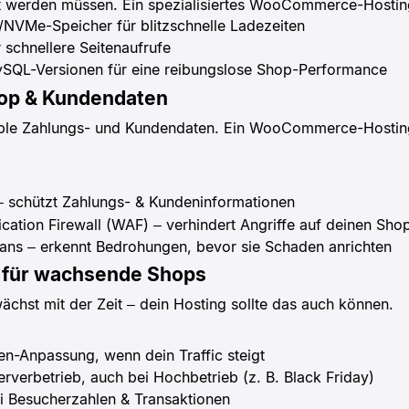
et werden müssen. Ein spezialisiertes WooCommerce-Hosting
/NVMe-Speicher für blitzschnelle Ladezeiten
 schnellere Seitenaufrufe
SQL-Versionen für eine reibungslose Shop-Performance
hop & Kundendaten
ible Zahlungs- und Kundendaten. Ein WooCommerce-Hosting 
 schützt Zahlungs- & Kundeninformationen
ation Firewall (WAF)
– verhindert Angriffe auf deinen Sho
ans
– erkennt Bedrohungen, bevor sie Schaden anrichten
t für wachsende Shops
ächst mit der Zeit – dein Hosting sollte das auch können.
rcen-Anpassung
, wenn dein Traffic steigt
Serverbetrieb
, auch bei Hochbetrieb (z. B. Black Friday)
i Besucherzahlen & Transaktionen