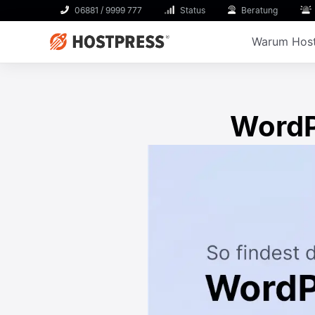
06881 / 9999 777
Status
Beratung
Warum Host
WordP