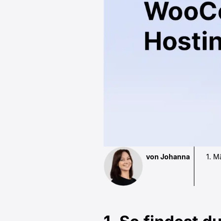
von Johanna
1. M