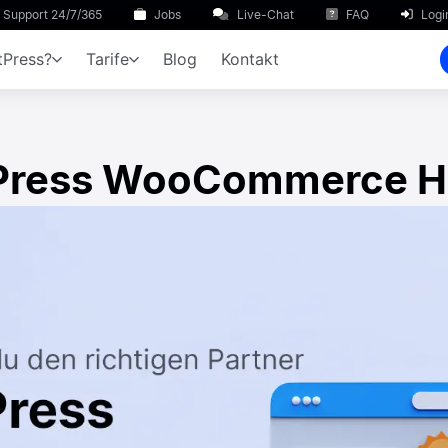
Support 24/7/365
Jobs
Live-Chat
FAQ
Logi
Press?
Tarife
Blog
Kontakt
ress WooCommerce H