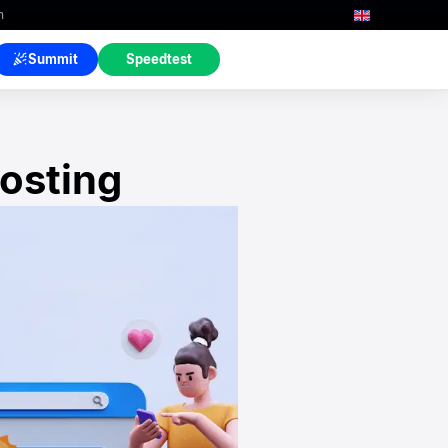
n
Summit
Speedtest
osting