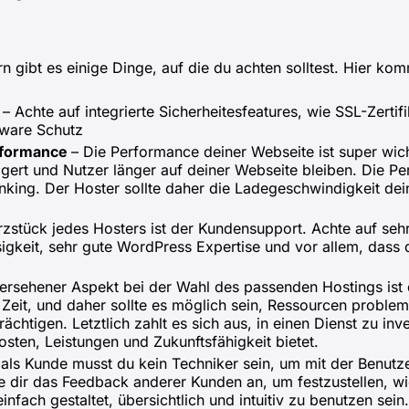
 gibt es einige Dinge, auf die du achten solltest. Hier ko
r
– Achte auf integrierte Sicherheitesfeatures, wie SSL-Zerti
lware Schutz
rformance
– Die Performance deiner Webseite ist super wich
eigert und Nutzer länger auf deiner Webseite bleiben. Die 
king. Der Hoster sollte daher die Ladegeschwindigkeit dein
zstück jedes Hosters ist der Kundensupport. Achte auf sehr
igkeit, sehr gute WordPress Expertise und vor allem, dass 
bersehener Aspekt bei der Wahl des passenden Hostings ist d
 Zeit, und daher sollte es möglich sein, Ressourcen problem
chtigen. Letztlich zahlt es sich aus, in einen Dienst zu inve
sten, Leistungen und Zukunftsfähigkeit bietet.
 als Kunde musst du kein Techniker sein, um mit der Benutz
dir das Feedback anderer Kunden an, um festzustellen, wi
einfach gestaltet, übersichtlich und intuitiv zu benutzen sein.