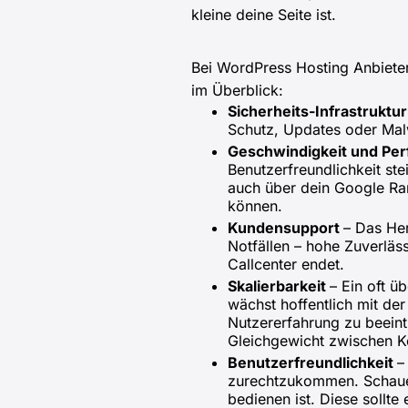
kleine deine Seite ist.
Bei WordPress Hosting Anbietern
im Überblick:
Sicherheits-Infrastruktu
Schutz, Updates oder Ma
Geschwindigkeit und Pe
Benutzerfreundlichkeit st
auch über dein Google Ran
können.
Kundensupport
– Das Her
Notfällen – hohe Zuverläss
Callcenter endet.
Skalierbarkeit
– Ein oft ü
wächst hoffentlich mit der
Nutzererfahrung zu beeinträ
Gleichgewicht zwischen Ko
Benutzerfreundlichkeit
–
zurechtzukommen. Schaue 
bedienen ist. Diese sollte 