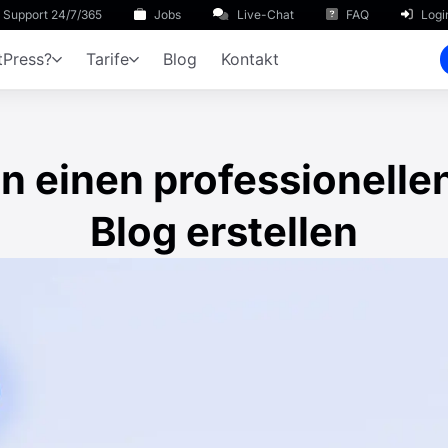
Support 24/7/365
Jobs
Live-Chat
FAQ
Logi
Press?
Tarife
Blog
Kontakt
ten einen professionell
Blog erstellen