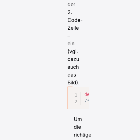
der
2.
Code-
Zeile
–
ein
(vgl.
dazu
auch
das
Bild).
define
(
'WP_ALLOW_MULTI
/* Das war’s, Schluss 
Um
die
richtige