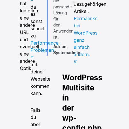
die
hat
dazugehörigen
da
passende
lediglich
Artikel:
Lösung
es
eine
Permalinks
für
sonst
andere
den
bei
schnell
Anwender
URL
WordPress
zu
ist.
und
ganz
Performance-
eventuell
Adrian,
einfach
Problemen
Systemadmin
eine
ändern.
andere
mit
Optik.
deiner
WordPress
Webseite
kommen
Multisite
kann.
in
der
Falls
wp-
du
aber
config.php