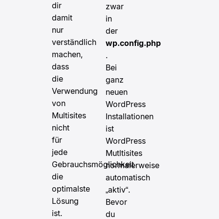
dir
zwar
damit
in
nur
der
verständlich
wp.config.php
machen,
.
dass
Bei
die
ganz
Verwendung
neuen
von
WordPress
Multisites
Installationen
nicht
ist
für
WordPress
jede
Mutltisites
Gebrauchsmöglichkeit
normalerweise
die
automatisch
optimalste
„aktiv“.
Lösung
Bevor
ist.
du