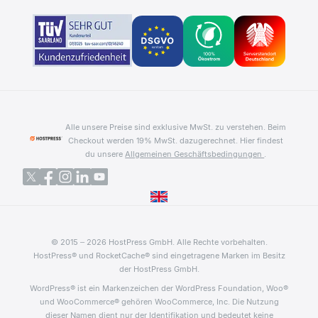
Alle unsere Preise sind exklusive MwSt. zu verstehen. Beim
Checkout werden 19% MwSt. dazugerechnet.
Hier findest
du unsere
Allgemeinen Geschäftsbedingungen
.
© 2015 – 2026 HostPress GmbH. Alle Rechte vorbehalten.
HostPress® und RocketCache® sind eingetragene Marken im Besitz
der HostPress GmbH.
WordPress® ist ein Markenzeichen der WordPress Foundation, Woo®
und WooCommerce® gehören WooCommerce, Inc. Die Nutzung
dieser Namen dient nur der Identifikation und bedeutet keine