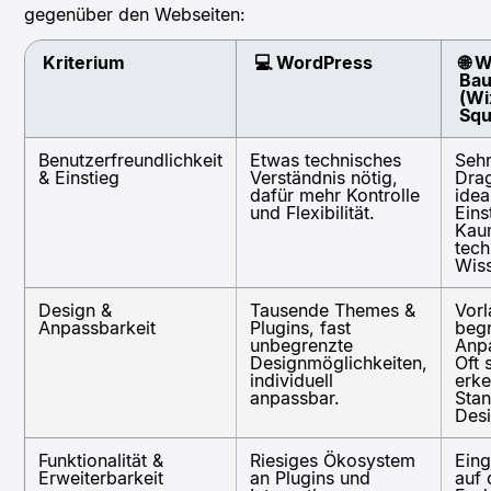
gegenüber den Webseiten:
Kriterium
💻 WordPress
🌐 
Bau
(Wi
Squ
Benutzerfreundlichkeit
Etwas technisches
Sehr
& Einstieg
Verständnis nötig,
Dra
dafür mehr Kontrolle
idea
und Flexibilität.
Eins
Kau
tech
Wiss
Design &
Tausende Themes &
Vorl
Anpassbarkeit
Plugins, fast
beg
unbegrenzte
Anp
Designmöglichkeiten,
Oft 
individuell
erke
anpassbar.
Sta
Desi
Funktionalität &
Riesiges Ökosystem
Ein
Erweiterbarkeit
an Plugins und
auf 