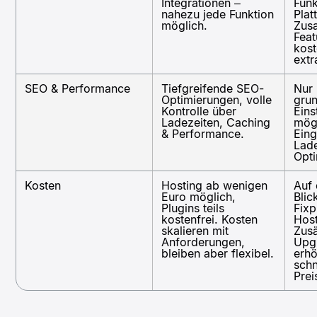
Integrationen –
Funk
nahezu jede Funktion
Plat
möglich.
Zusa
Feat
kost
extr
SEO & Performance
Tiefgreifende SEO-
Nur
Optimierungen, volle
gru
Kontrolle über
Eins
Ladezeiten, Caching
mögl
& Performance.
Ein
Lade
Opti
Kosten
Hosting ab wenigen
Auf 
Euro möglich,
Blic
Plugins teils
Fixp
kostenfrei. Kosten
Host
skalieren mit
Zus
Anforderungen,
Upg
bleiben aber flexibel.
erh
schn
Prei